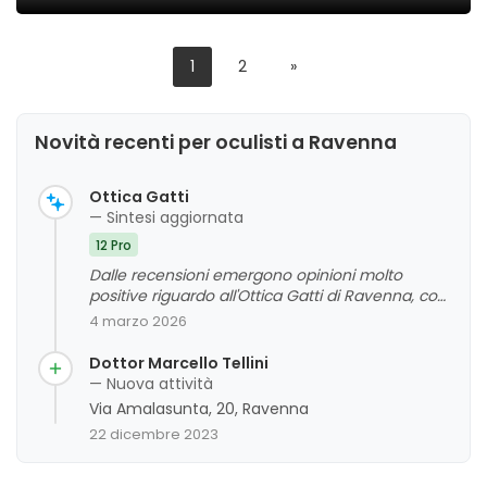
1
2
»
Novità recenti per oculisti a Ravenna
Ottica Gatti
— Sintesi aggiornata
12 Pro
Dalle recensioni emergono opinioni molto
positive riguardo all'Ottica Gatti di Ravenna, con
particolare apprezzamento per la
4 marzo 2026
professionalità, la cortesia e la competenza del
personale. I clienti evidenziano anche la rapidità
Dottor Marcello Tellini
e l'efficacia delle riparazioni, oltre alla qualità dei
— Nuova attività
prodotti e all'attenzione al cliente. Non sono stati
Via Amalasunta, 20, Ravenna
riscontrati aspetti critici significativi, e l'attività si
22 dicembre 2023
distingue per un servizio di alto livello che ha
lasciato un'impressione molto favorevole sulla
clientela.