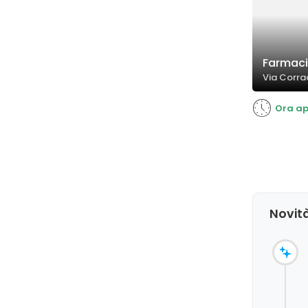
Farmaci
Via Corrad
Ora ap
Novit