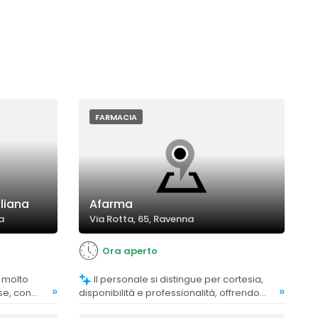
FARMACIA
liana
Afarma
a
Via Rotta, 65, Ravenna
Ora aperto
Il personale si distingue per cortesia,
»
»
se, con
disponibilità e professionalità, offrendo
 clienti e
un'assistenza accurata e puntuale.