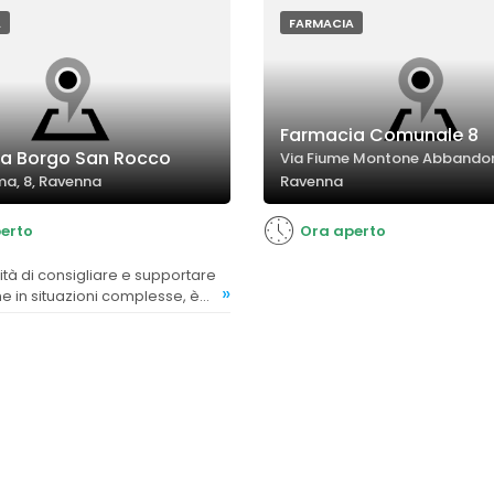
offrono consulenze professional
A
FARMACIA
Farmacia Comunale 8
a Borgo San Rocco
Via Fiume Montone Abbandon
ma, 8, Ravenna
Ravenna
erto
Ora aperto
»
che in situazioni complesse, è
zzata.