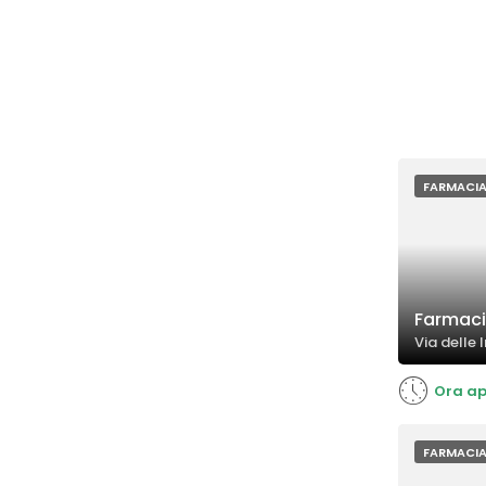
FARMACI
Farmaci
Via delle 
Ora ap
FARMACI