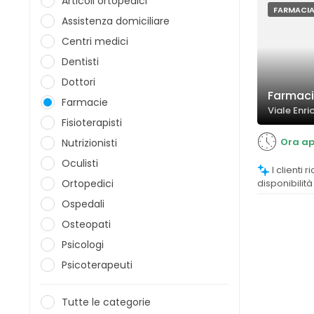
Articoli ortopedici
FARMACI
Assistenza domiciliare
Centri medici
Dentisti
Dottori
Farmaci
Farmacie
Viale Enri
Fisioterapisti
Ora ap
Nutrizionisti
Oculisti
I clienti riconoscono la competenza e la
Ortopedici
disponibilit
consigli util
Ospedali
Osteopati
Psicologi
Psicoterapeuti
Tutte le categorie