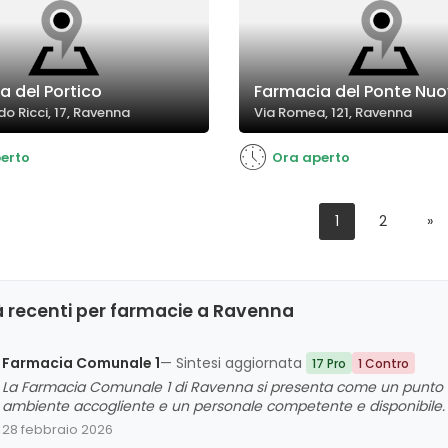
a del Portico
Farmacia del Ponte Nu
o Ricci, 17, Ravenna
Via Romea, 121, Ravenna
erto
Ora aperto
1
2
»
à recenti per farmacie a Ravenna
Farmacia Comunale 1
— Sintesi aggiornata
17 Pro
1 Contro
La Farmacia Comunale 1 di Ravenna si presenta come un punto di
ambiente accogliente e un personale competente e disponibile. I 
servizi offerti come il CUP e l'efficienza nel servizio. Tuttavia, em
28 febbraio 2026
personale e alla gestione di specifiche richieste, che rappresenta