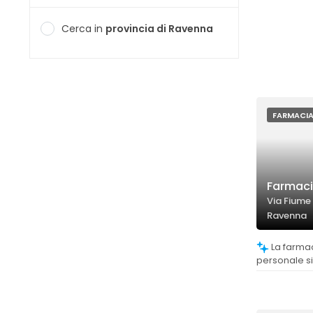
Cerca in
provincia di Ravenna
FARMACI
Farmaci
Via Fiume
Ravenna
La farmacia è molto ben fornita e il
personale s
rapidamente
anche serviz