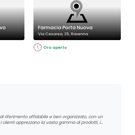
ovo
Farmacia Porta Nuova
Via Cesarea, 25, Ravenna
Ora aperto
 riferimento affidabile e ben organizzato, con un
clienti apprezzano la vasta gamma di prodotti, i
ergono alcune criticità legate alla formazione del
no aree di possibile miglioramento. In generale, si