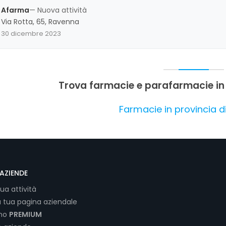
evidenzia una valutazione complessiva positiva, con particolare att
Afarma
— Nuova attività
Via Rotta, 65, Ravenna
30 dicembre 2023
Trova farmacie e parafarmacie in
Farmacie in provincia 
AZIENDE
tua attività
a tua pagina aziendale
ano
PREMIUM