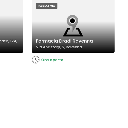
i.
FARMACIA
Farmacia Dradi Ravenna
ato, 124,
Via Anastagi, 5, Ravenna
Ora aperto