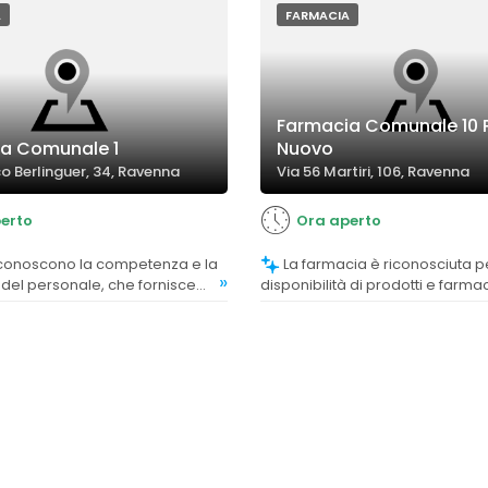
A
FARMACIA
Farmacia Comunale 10 
a Comunale 1
Nuovo
co Berlinguer, 34, Ravenna
Via 56 Martiri, 106, Ravenna
erto
Ora aperto
La farmacia è riconosciuta per la
»
à del personale, che fornisce
disponibilità di prodotti e farma
i e indicazioni professionali.
pronti senza necessità di ordini
prolungate.