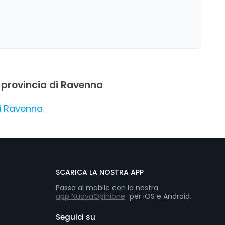
enzione alla cortesia e alla professionalità dello staff.
 provincia di Ravenna
di Ravenna
SCARICA LA NOSTRA APP
Passa al mobile con la nostra
app NuovaOpinione
per iOS e Android.
Seguici su