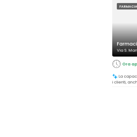
FARMACI
Farmaci
Via S. Ma
Ora ap
La capacità di consigliare e supportare
i clienti, an
molto appre