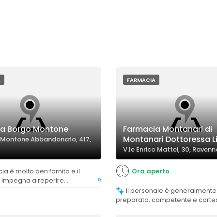
A
FARMACIA
a Borgo Montone
Farmacia Montanari di
Montanari Dottoressa Li
 Montone Abbandonato, 417,
V.le Enrico Mattei, 30, Ravenn
Ora aperto
»
i impegna a reperire
 i farmaci mancanti, offrendo
Il personale è generalmente molto
i di consegna a domicilio.
preparato, competente e corte
farmaciste che conoscono bene i