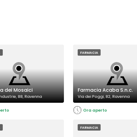
A
FARMACIA
a dei Mosaici
Farmacia Acaba S.n.c.
Industrie, 88, Ravenna
Via dei Poggi, 82, Ravenna
erto
Ora aperto
A
FARMACIA