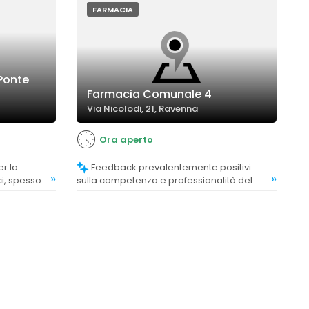
FARMACIA
Ponte
Farmacia Comunale 4
Via Nicolodi, 21, Ravenna
Ora aperto
Feedback prevalentemente positivi
»
»
ci, spesso
sulla competenza e professionalità del
 o attese
personale, che offre consigli accurati e
assistenza qualificata.