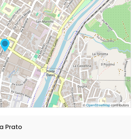
©
OpenStreetMap
contributors
a Prato