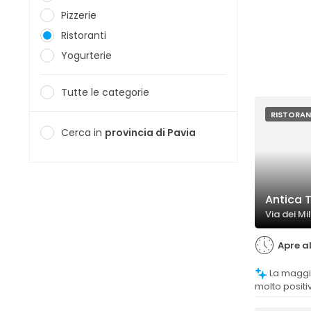
Pizzerie
Ristoranti
Yogurterie
Tutte le categorie
RISTORAN
Cerca in
provincia di Pavia
Antica T
Via dei Mil
Apre al
La maggior parte dei clienti valuta
molto positiv
trovandoli gu