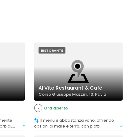
RISTORANTE
Al Vita Restaurant & Cafè
Corso Giuseppe Mazzini, 10, Pavia
Ora aperto
Il menù è abbastanza vario, offrendo
»
»
rbidi,
opzioni di mare e terra, con piatti
si, e
tradizionali e creativi. La clientela trova