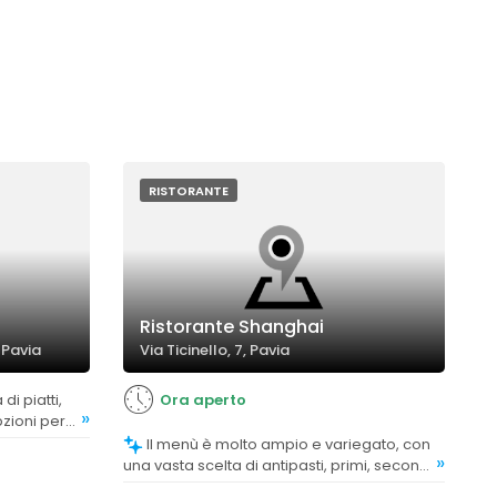
RISTORANTE
Ristorante Shanghai
 Pavia
Via Ticinello, 7, Pavia
Ora aperto
»
pzioni per
zzato sia
Il menù è molto ampio e variegato, con
»
po.
una vasta scelta di antipasti, primi, secondi
e dolci, apprezzata dalla clientela.