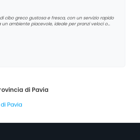
 di cibo greco gustosa e fresca, con un servizio rapido
ea un ambiente piacevole, ideale per pranzi veloci o
eggero aumento dei prezzi e alcune criticità nelle
tiva, apprezzando la qualità del cibo e l'atmosfera
provincia di Pavia
 di Pavia