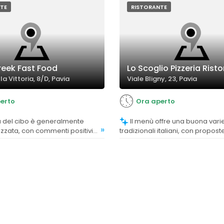
TE
RISTORANTE
reek Fast Food
Lo Scoglio Pizzeria Rist
la Vittoria, 8/D, Pavia
Viale Bligny, 23, Pavia
erto
Ora aperto
Il menù offre una buona varietà di piatti
»
zzata, con commenti positivi
tradizionali italiani, con propos
ezza e il gusto, considerato
e pizza apprezzate dalla cliente
simile a quello greco
 Alcuni clienti hanno
piccole criticità come porzioni
 scarse o carne fredda, ma
 il giudizio è positivo.