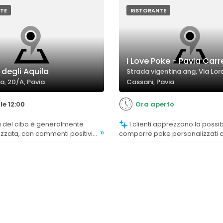
ntensi e ingredienti di buona
hamburger considerati tra i migli
città.
TE
RISTORANTE
I Love Poke - Pavia Carr
 degli Aquila
Strada vigentina ang, Via Lo
a, 20/A, Pavia
Cassani, Pavia
le 12:00
Ora aperto
I clienti apprezzano la possibilità di
»
zzata, con commenti positivi
comporre poke personalizzati o
tosi, ben preparati e di livello
tra menù già pronti, trovando va
 risotti, prodotti lievitati e
ingredienti e abbinamenti gustos