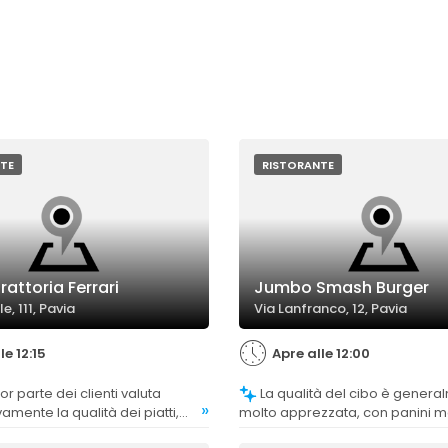
TE
RISTORANTE
rattoria Ferrari
Jumbo Smash Burger
le, 111, Pavia
Via Lanfranco, 12, Pavia
le 12:15
Apre alle 12:00
La qualità del cibo è generalmente
»
amente la qualità dei piatti,
molto apprezzata, con panini mo
stosi, autentici e ben cucinati,
farciti abbondantemente e gusto