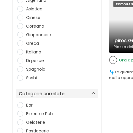
Argentina
RISTORAN
Asiatica
Cinese
Coreana
Giapponese
Ipiros G
Greca
Piazza del
Italiana
Ora ap
Di pesce
Spagnola
La qualità del cibo è generalmente
Sushi
molto appre
sulla fresch
autentico e 
Categorie correlate
tradizionale.
riscontrato 
Bar
leggermente
nel complesso
Birrerie e Pub
Gelaterie
Pasticcerie