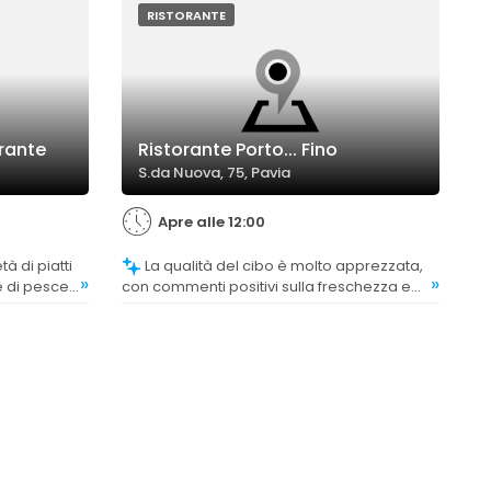
RISTORANTE
orante
Ristorante Porto... Fino
S.da Nuova, 75, Pavia
Apre alle 12:00
La qualità del cibo è molto apprezzata,
»
»
te di pesce
con commenti positivi sulla freschezza e
la.
sulla preparazione dei piatti, considerati di
alto livello.