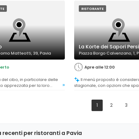
e variazioni sui temi classici.
TE
RISTORANTE
o
La Korte dei Sapori Persi
como Matteotti, 39, Pavia
Piazza Borgo Calvenzano, 1, 
erto
Apre alle 12:00
Il menù proposto è considerato vario e
»
to apprezzata per la loro
stagionale, con opzioni che spa
cantezza e leggerezza, con
tradizione e innovazione, appr
nsioni che evidenziano anche
la selezione di vini e salumi di qu
e e risotti di alta qualità.
1
2
3
 recenti per ristoranti a Pavia