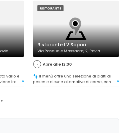
RISTORANTE
Ristorante I 2 Sapori
Pavia
Via Pasquale Massacra, 2, Pavia
Apre alle 12:00
Il menù offre una selezione di piatti di
»
»
ziano tra
pesce e alcune alternative di carne, con
ezzato per
proposte che soddisfano diversi gusti e
alità.
preferenze.
»