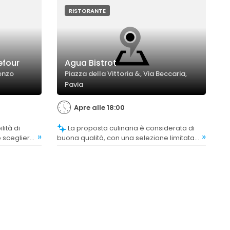
ori della
l'assortimento adeguato e apprezza la
possibilità di scegliere tra diverse
RISTORANTE
proposte.
efour
Agua Bistrot
renzo
Piazza della Vittoria &, Via Beccaria,
Pavia
Apre alle 18:00
La proposta culinaria è considerata di
»
»
 scegliere
buona qualità, con una selezione limitata
rietà di
ma ben curata, soprattutto per le patate
i.
ripiene e i piatti tipici.