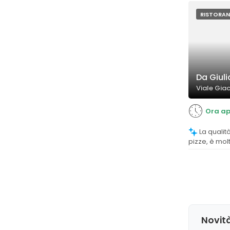
interessanti 
RISTORAN
Da Giuli
Viale Gia
Ora ap
La qualità del cibo, in particolare delle
pizze, è mol
bontà, croc
alcune rece
piatti di pesc
Novità