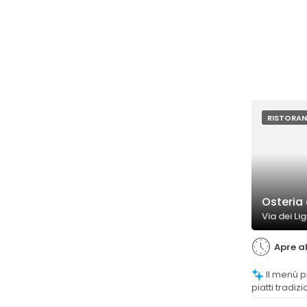
RISTORAN
Osteria
Via dei Lig
Apre al
Il menù propone una buona varietà di
piatti tradizi
recensioni 