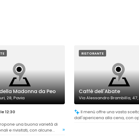
TE
RISTORANTE
 della Madonna da Peo
Caffè dell'Abate
uri, 28, Pavia
Via Alessandro Brambilla, 47,
le 12:30
Il menù offre una vasta scelta di piatti,
dall'apericena alla cena, con o
diversi gusti e occasioni, appre
»
per pranzi che per cene di grup
onali e rivisitati, con alcune
che evidenziano proposte