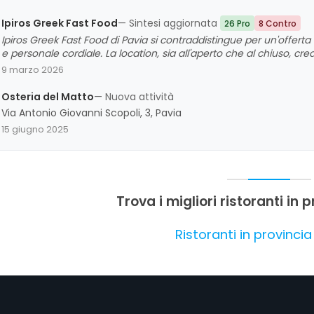
Ipiros Greek Fast Food
— Sintesi aggiornata
26 Pro
8 Contro
Ipiros Greek Fast Food di Pavia si contraddistingue per un'offerta
e personale cordiale. La location, sia all'aperto che al chiuso, cr
momenti di relax. Sebbene alcuni clienti abbiano evidenziato un l
9 marzo 2026
porzioni, nel complesso la clientela esprime una valutazione posi
accogliente.
Osteria del Matto
— Nuova attività
Via Antonio Giovanni Scopoli, 3, Pavia
15 giugno 2025
Trova i migliori ristoranti in 
Ristoranti in provincia