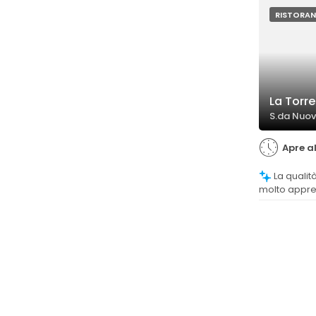
con sapori i
qualità.
RISTORAN
La Torre
S.da Nuov
Apre al
La qualità del cibo è generalmente
molto appre
su piatti gus
elevato, come
antipasti.