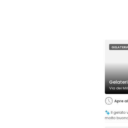
GELATERI
Gelateri
Via dei Mil
Apre al
Il gelato viene generalmente giudicato
molto buono
la qualità e 