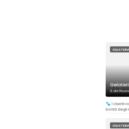
GELATERI
Gelater
S.da Nuova
I clienti riconoscono la freschezza e la
bontà degli i
contribuendo
gelato.
GELATERI