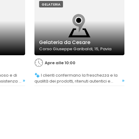
GELATERIA
Gelateria da Cesare
Corso Giuseppe Garibaldi, 15, Pavia
Apre alle 10:00
I clienti confermano la freschezza e la
»
»
nsistenza e
qualità dei prodotti, ritenuti autentici e
naturali.