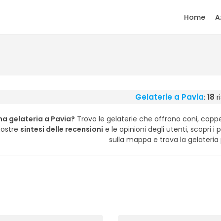
Home
A
Gelaterie a Pavia
:
18
r
na gelateria a Pavia?
Trova le gelaterie che offrono coni, coppet
nostre
sintesi delle recensioni
e le opinioni degli utenti, scopri i p
sulla mappa e trova la gelateria p