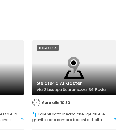
GELATERIA
Gelateria Ai Master
Via Giuseppe Scaramuzza, 34, Pavia
Apre alle 10:30
I clienti sottolineano che i gelati e le
»
»
, che si
granite sono sempre freschi e di alta
qualità, con gusti stagionali e diversi.