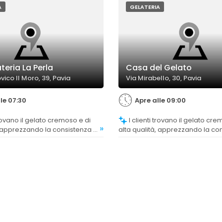
A
GELATERIA
teria La Perla
Casa del Gelato
vico Il Moro, 39, Pavia
Via Mirabello, 30, Pavia
le 07:30
Apre alle 09:00
I clienti trovano il gelato cremoso e di
»
, apprezzando la consistenza e
alta qualità, apprezzando la co
ntico.
il gusto.