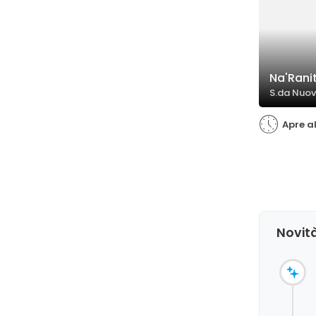
Na'Rani
S.da Nuova
Apre a
Novità