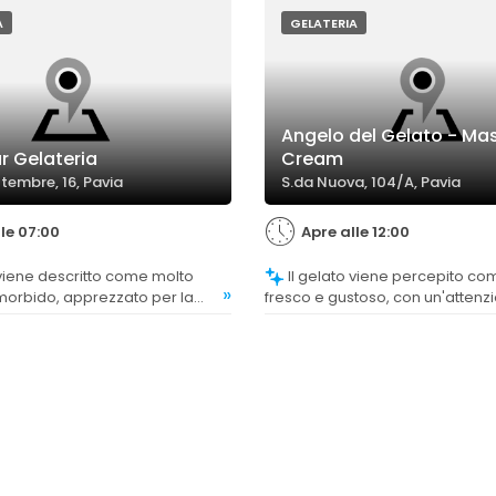
A
GELATERIA
Angelo del Gelato - Mas
r Gelateria
Cream
tembre, 16, Pavia
S.da Nuova, 104/A, Pavia
le 07:00
Apre alle 12:00
Il gelato viene percepito come molto
»
orbido, apprezzato per la
fresco e gustoso, con un'attenz
nza e qualità.
particolare alla materia prima.