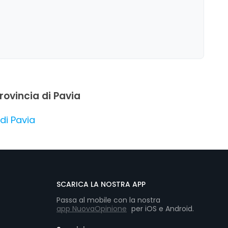
mplesso il locale gode di una buona reputazione come
provincia di Pavia
 di Pavia
SCARICA LA NOSTRA APP
Passa al mobile con la nostra
app NuovaOpinione
per iOS e Android.