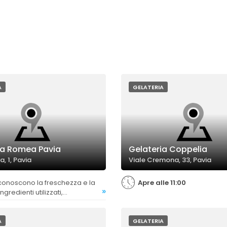
A
GELATERIA
ia Romea Pavia
Gelateria Coppelia
, 1, Pavia
Viale Cremona, 33, Pavia
Apre alle 11:00
»
ngredienti utilizzati,
 alla qualità complessiva del
A
GELATERIA