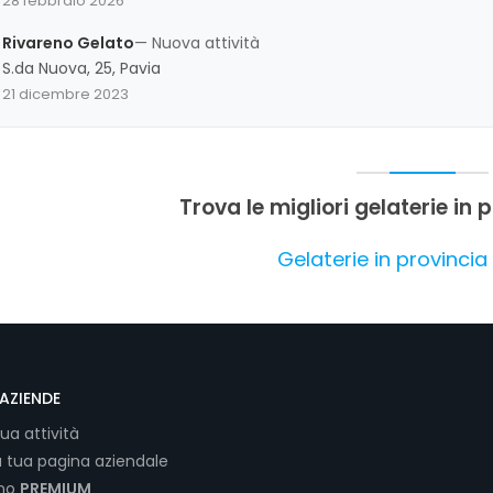
28 febbraio 2026
criticità riguardo ai prezzi e alla quantità di gelato, ma nel co
punto di riferimento storico e di qualità per i clienti pavese.
Rivareno Gelato
— Nuova attività
S.da Nuova, 25, Pavia
21 dicembre 2023
Trova le migliori gelaterie in 
Gelaterie in provincia
AZIENDE
tua attività
a tua pagina aziendale
ano
PREMIUM