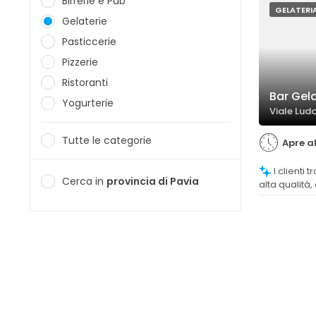
Birrerie e Pub
GELATERI
Gelaterie
Pasticcerie
Pizzerie
Ristoranti
Bar Gela
Yogurterie
Viale Ludo
Tutte le categorie
Apre al
I clienti trovano il gelato cremoso e di
Cerca in
provincia di Pavia
alta qualità
il gusto aute