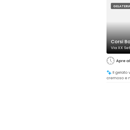
GELATERI
Corsi Ba
Via XX Set
Apre al
Il gelato viene descritto come molto
cremoso e m
sua consiste