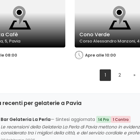
ta Cafè
Cono Verde
, 5, Pavia
Corso Alessandro Manzoni, 4
lle 08:00
Apre alle 10:00
1
2
»
 recenti per gelaterie a Pavia
Bar Gelateria La Perla
— Sintesi aggiornata
14 Pro
1 Contro
Le recensioni della Gelateria La Perla di Pavia mettono in evidenza
considerato tra i migliori della città, e del servizio cordiale e profe
anche colazioni e caffè in un ambiente pulito e accogliente sono