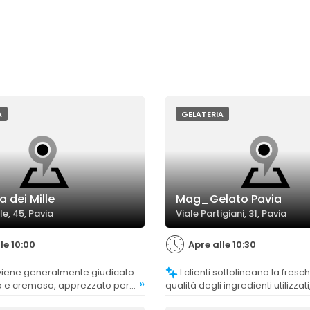
A
GELATERIA
a dei Mille
Mag_Gelato Pavia
le, 45, Pavia
Viale Partigiani, 31, Pavia
le 10:00
Apre alle 10:30
I clienti sottolineano la freschezza e la
»
 e cremoso, apprezzato per
qualità degli ingredienti utilizzati
la bontà.
percepisce nel gusto.