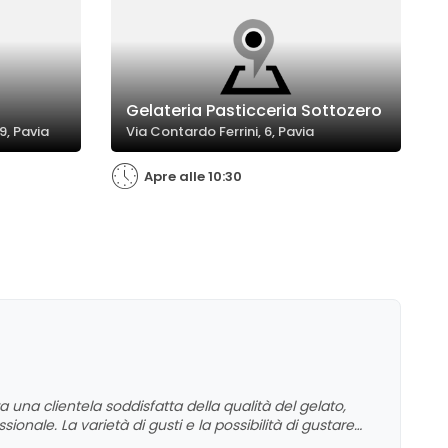
Gelateria Pasticceria Sottozero
9, Pavia
Via Contardo Ferrini, 6, Pavia
Apre alle 10:30
 una clientela soddisfatta della qualità del gelato,
ssionale. La varietà di gusti e la possibilità di gustare
 aspetti apprezzati. Alcuni commenti segnalano lievi