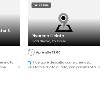
GELATERIA
ter'S
Rivareno Gelato
S.da Nuova, 25, Pavia
Apre alle 13:00
Il gelato è descritto come cremoso,
»
»
ione
vellutato e di alta qualità, con consistenza
perfetta e gusto intenso.