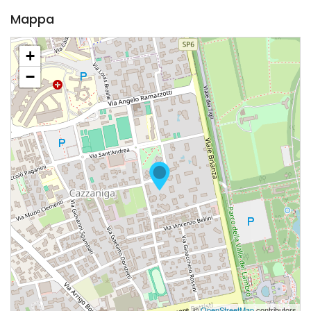
Mappa
+
−
©
OpenStreetMap
contributors