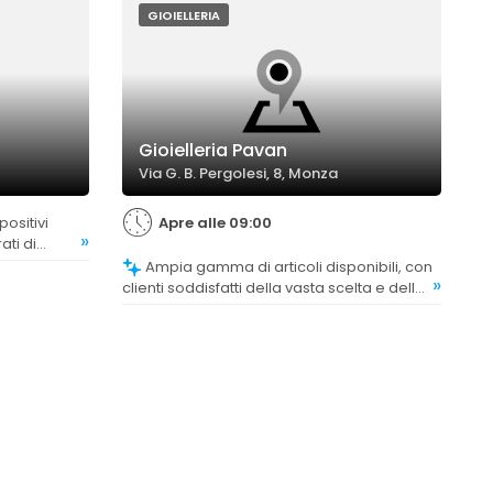
GIOIELLERIA
Gioielleria Pavan
Via G. B. Pergolesi, 8, Monza
Apre alle 09:00
»
ati di
nza.
Ampia gamma di articoli disponibili, con
»
clienti soddisfatti della vasta scelta e delle
diverse fasce di prezzo.