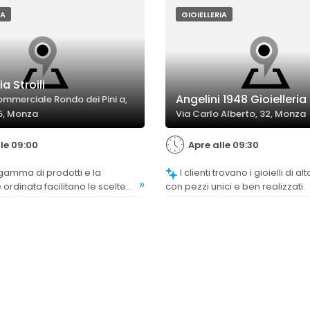
IA
GIOIELLERIA
ia Stroili
Angelini 1948 Gioielleria
mmerciale Rondo dei Pini a,
 5, Monza
Via Carlo Alberto, 32, Monza
lle 09:00
Apre alle 09:30
I clienti trovano i gioielli di alta qualità,
»
 ordinata facilitano le scelte
con pezzi unici e ben realizzati.