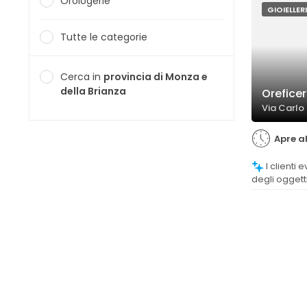
Orologerie
GIOIELLER
Tutte le categorie
Cerca in
provincia di Monza e
della Brianza
Oreficer
Via Carlo
Apre al
I clienti evidenziano la qualità elevata
degli oggetti