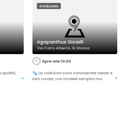
passione.
GIOIELLERIA
Agapanthus Gioielli
Via Carlo Alberto, 8, Monza
Apre alle 10:00
Le collezioni sono considerate valide e
»
»
ben curate, con modelli semplici ma
suggestivi.