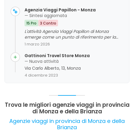
Agenzia Viaggi Papillon - Monza
— Sintesi aggiornata
15 Pro
3 Contro
L'attività Agenzia Viaggi Papillon di Monza
emerge come un punto di riferimento per la
competenza e la disponibilità del personale, che
1 marzo 2026
si distingue per professionalità e attenzione alle
esigenze dei clienti. I clienti apprezzano la
Gattinoni Travel Store Monza
capacità di offrire consulenze coerenti e
— Nuova attività
soluzioni personalizzate, evidenziando un
Via Carlo Alberto, 13, Monza
rapporto di fiducia consolidato nel tempo.
4 dicembre 2023
Tuttavia, alcune recensioni segnalano criticità
nella gestione delle pratiche di rimborso, che
rappresentano un aspetto da migliorare per
garantire un servizio ancora più completo e
trasparente.
Trova le migliori agenzie viaggi in provincia
di Monza e della Brianza
Agenzie viaggi in provincia di Monza e della
Brianza