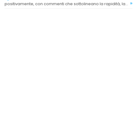
»
positivamente, con commenti che sottolineano la rapidità, la
chiarezza e l'efficacia del supporto ricevuto.