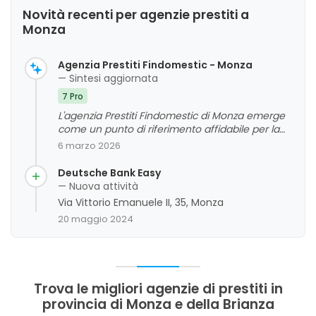
Novità recenti per agenzie prestiti a
Monza
Agenzia Prestiti Findomestic - Monza
— Sintesi aggiornata
7 Pro
L'agenzia Prestiti Findomestic di Monza emerge
come un punto di riferimento affidabile per la
clientela, grazie alla professionalità, cortesia e
6 marzo 2026
rapidità del personale. I clienti apprezzano la
competenza e la disponibilità del team, in
Deutsche Bank Easy
particolare la capacità di rispondere
— Nuova attività
prontamente alle esigenze e di offrire un
Via Vittorio Emanuele II, 35, Monza
servizio efficace. Sebbene siano presenti alcune
20 maggio 2024
opinioni meno positive, la maggioranza dei
feedback evidenzia un giudizio complessivo
molto positivo, con un forte apprezzamento per
l'attenzione alle esigenze dei clienti e la qualità
del servizio offerto.
Trova le migliori agenzie di prestiti in
provincia di Monza e della Brianza