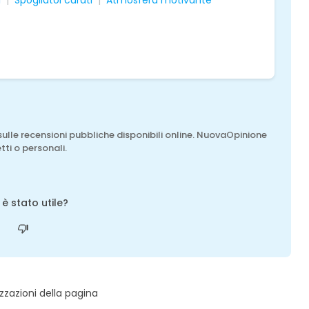
i
Spogliatoi curati
Atmosfera motivante
sulle recensioni pubbliche disponibili online. NuovaOpinione
tti o personali.
o è stato utile?
zzazioni della pagina