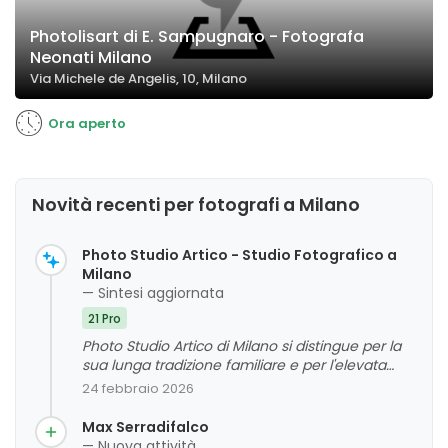
Photolisart di E. Sampugnaro - Fotografa
Neonati Milano
Via Michele de Angelis, 10, Milano
Ora aperto
Novità recenti per fotografi a Milano
Photo Studio Artico - Studio Fotografico a
Milano
— Sintesi aggiornata
21 Pro
Photo Studio Artico di Milano si distingue per la
sua lunga tradizione familiare e per l'elevata
competenza del personale, che garantiscono
24 febbraio 2026
servizi fotografici di alta qualità. I clienti
apprezzano la professionalità, la cortesia e
Max Serradifalco
l'attenzione ai dettagli, oltre alla capacità di
— Nuova attività