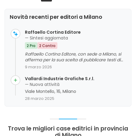
Novità recenti per editori a Milano
Raffaello Cortina Editore
— Sintesi aggiornata
2 Pro
2 Contro
Raffaello Cortina Editore, con sede a Milano, si
afferma per la sua scelta di pubblicare testi di
grande valore storico e culturale, dimostrando
9 marzo 2026
coraggio e oculatezza nel mercato editoriale
italiano. Tuttavia, i clienti evidenziano alcune
Vallardi Industrie Grafiche S.r.l.
criticità legate alla qualità delle traduzioni e alla
— Nuova attività
cura editoriale, che rappresentano aspetti da
Viale Montello, 16, Milano
migliorare. La valutazione complessiva riflette
28 marzo 2025
un'attività apprezzata per il suo contributo
culturale, anche se con margini di
miglioramento nella cura dei dettagli editoriali.
Trova le migliori case editrici in provincia
di Milano