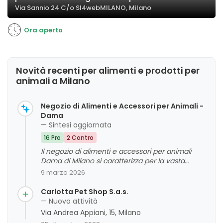
Via Sannio 24 C/o SI4webMILANO, Milano
Ora aperto
Novità recenti per alimenti e prodotti per
animali a Milano
Negozio di Alimenti e Accessori per Animali -
Dama
— Sintesi aggiornata
16 Pro
2 Contro
Il negozio di alimenti e accessori per animali
Dama di Milano si caratterizza per la vasta
gamma di prodotti di qualità e per il personale
9 marzo 2026
gentile e disponibile. La clientela apprezza la
varietà di marche e prodotti particolari, così
Carlotta Pet Shop S.a.s.
come l'efficienza del servizio e la competenza
— Nuova attività
dello staff. Tuttavia, alcune recensioni
Via Andrea Appiani, 15, Milano
evidenziano criticità legate alla comunicazione