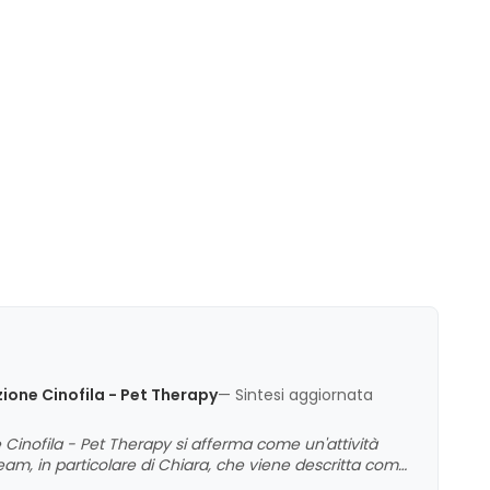
ione
maggiore serenità, socializzazione e
gestione più facile in diverse situazioni.
ione Cinofila - Pet Therapy
— Sintesi aggiornata
Cinofila - Pet Therapy si afferma come un'attività
am, in particolare di Chiara, che viene descritta come
proccio pratico e chiaro durante i corsi, che risultano