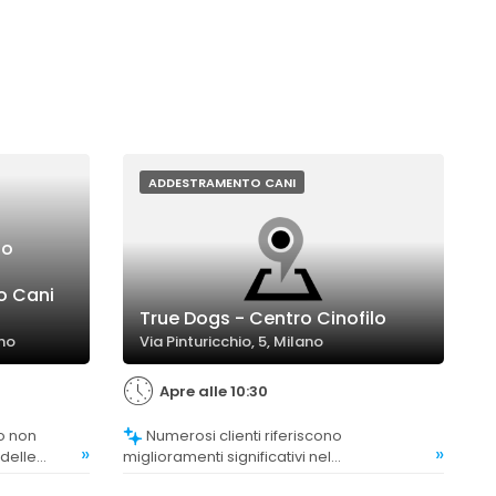
ADDESTRAMENTO CANI
po
o Cani
True Dogs - Centro Cinofilo
ano
Via Pinturicchio, 5, Milano
Apre alle 10:30
Numerosi clienti riferiscono
»
»
 delle
miglioramenti significativi nel
vorisce un
comportamento dei loro cani, come