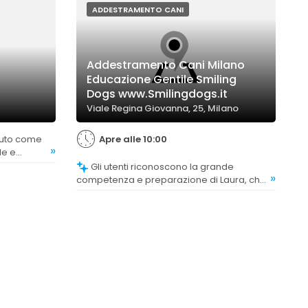
ADDESTRAMENTO CANI
Addestramento Cani Milano
Educazione Gentile Smiling
Dogs www.Smilingdogs.it
Viale Regina Giovanna, 25, Milano
Apre alle 10:00
»
le e
tarsi alle
Gli utenti riconoscono la grande
»
competenza e preparazione di Laura, che
dimostra passione e capacità di insegnare
sia ai cani che ai proprietari. La
professionalità e l'esperienza sono
elementi ricorrenti nei commenti positivi.