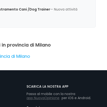
ormativa. La qualità dell'insegnamento e l'ambiente
ità significative, confermando un giudizio complessivo
stramento Cani /Dog Trainer
— Nuova attività
i in provincia di Milano
ncia di Milano
SCARICA LA NOSTRA APP
Passa al mobile con la nostra
app NuovaOpinione
per iOS e Android.