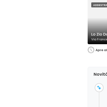
comportamen
sereno tra p
ADDESTR
Lo Zio 
Via France
Apre a
Novit