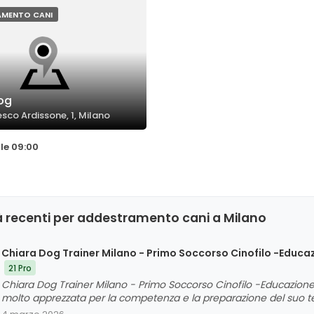
tali e a un rapporto più
rapporto di fiducia e comprens
roprietari e cani.
reciproca.
AMENTO CANI
Dog
sco Ardissone, 1, Milano
lle 09:00
à recenti per addestramento cani a Milano
Chiara Dog Trainer Milano - Primo Soccorso Cinofilo -Educaz
21 Pro
Chiara Dog Trainer Milano - Primo Soccorso Cinofilo -Educazione 
molto apprezzata per la competenza e la preparazione del suo te
professionale, simpatica e disponibile. I clienti evidenziano un ap