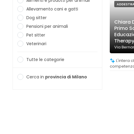
Alimenti e prodotti per animali
ADDESTR
Allevamento cani e gatti
Dog sitter
Chiara 
Pensioni per animali
Primo S
Educazio
Pet sitter
Therap
Veterinari
Via Bernar
Tutte le categorie
L'intera clientela riconosce la grande
competenza
professionali
Cerca in
provincia di Milano
di Chiara.