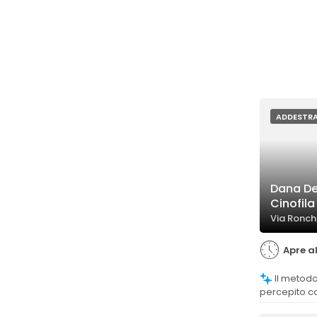
ADDESTR
Dana De
Cinofila
Via Ronchi
Apre al
Il metodo educativo di Dana è
percepito c
efficace, po