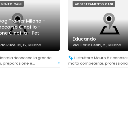
AMENTO CANI
ADDESTRAMENTO CANI
Dog Trainer Milano -
occorso Cinofilo -
ne Cinofila - Pet
y
Educando
do Rucellai, 12, Milano
Via Carlo Perini, 21, Milano
L'istruttore Mauro è riconosciuto come
»
, preparazione e
molto competente, professiona
tà degli istruttori, in particolare
disponibile, con capacità di adat
esigenze di ogni cliente e cane.