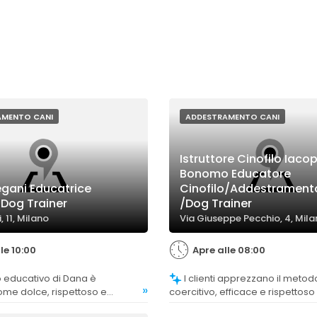
AMENTO CANI
ADDESTRAMENTO CANI
Istruttore Cinofilo Iaco
Bonomo Educatore
gani Educatrice
Cinofilo/Addestrament
 Dog Trainer
/Dog Trainer
, 11, Milano
Via Giuseppe Pecchio, 4, Mil
le 10:00
Apre alle 08:00
I clienti apprezzano il metodo non
»
ome dolce, rispettoso e
coercitivo, efficace e rispettoso
rtando a miglioramenti
caratteristiche del cane, che fa