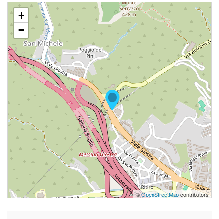
+
−
©
OpenStreetMap
contributors