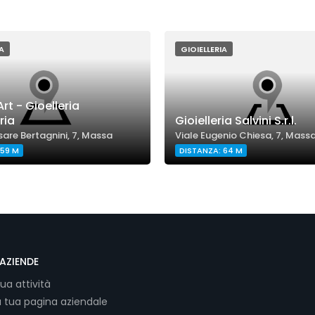
A
GIOIELLERIA
rt - Gioelleria
ria
Gioielleria Salvini S.r.l.
are Bertagnini, 7, Massa
Viale Eugenio Chiesa, 7, Mass
 59 M
DISTANZA: 64 M
AZIENDE
tua attività
a tua pagina aziendale