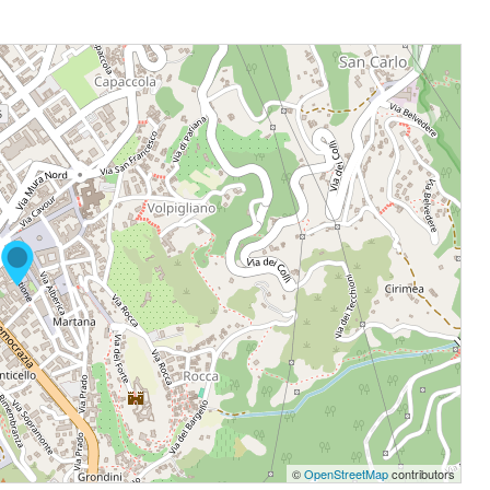
©
OpenStreetMap
contributors