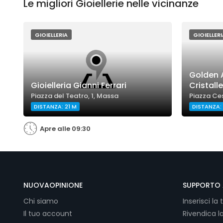
Le migliori Gioiellerie nelle vicinanze
GIOIELLERIA
GIOIELLERI
Golden A
Gioielleria Gianni Ferrari
Cristalle
Piazza del Teatro, 1, Massa
Piazza Ces
DISTANZA: 21 M
DISTANZA:
Apre alle 09:30
NUOVAOPINIONE
SUPPORTO 
Chi siamo
Inserisci la 
Il tuo account
Rivendica l