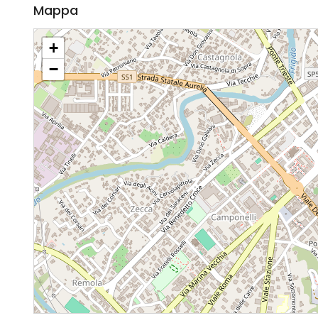
Mappa
+
−