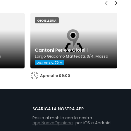
GIOIELLERIA
G
Cantoni Perle e Gioielli
A
a
Largo Giacomo Matteotti, 3/4, Massa
5
DISTANZA: 70 M
D
Apre alle 09:00
SCARICA LA NOSTRA APP
Passa al mobile con la nostra
app NuovaOpinione
per iOS e Android.