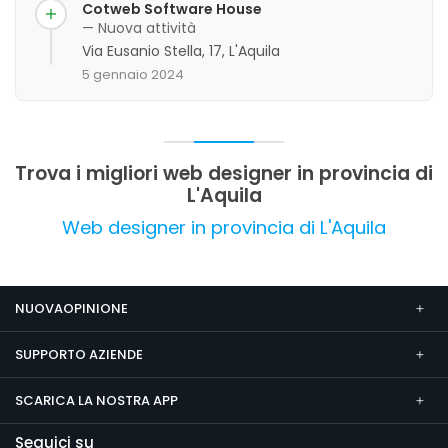
clientela apprezza la disponibilità, la precisione e
Cotweb Software House
la capacità di collaborare efficacemente con
— Nuova attività
altri professionisti, evidenziando un livello di
Via Eusanio Stella, 17, L'Aquila
servizio affidabile e innovativo. La valutazione
5 gennaio 2024
complessiva dei feedback è molto positiva,
sottolineando l'alta qualità dei lavori e la
capacità di rispondere alle esigenze dei clienti.
Trova i migliori web designer in provincia di
L'Aquila
Web designer in provincia di L'Aquila
NUOVAOPINIONE
SUPPORTO AZIENDE
SCARICA LA NOSTRA APP
Seguici su