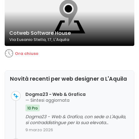
Cotweb Software House
Via Eusanio Stella, 17, L'Aquila
Ora chiuso
Novità recenti per web designer a L'Aquila
Dogma23 - Web & Grafica
— Sintesi aggiornata
10 Pro
Dogma23 - Web & Grafica, con sede a L'Aquila,
si contraddistingue per la sua elevata
professionalità, competenza e creatività nel
9 marzo 2026
settore del web design e della grafica. La