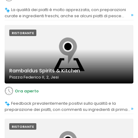
La qualità dei piatti è molto apprezzata, con preparazioni
»
curate e ingredienti freschi, anche se alcuni piatti di pesce
hanno ricevuto giudizi più critici.
RISTORANTE
Rambaldus Spirits & Kitchen
Piazza Federico II, 2, Jesi
Ora aperto
Feedback prevalentemente positivi sulla qualità e la
»
preparazione dei piatti, con commenti su ingredienti di prima
scelta e cucina fatta in casa. Alcuni clienti trovano i piatti
gustosi e creativi, apprezzando anche la presentazione.
RISTORANTE