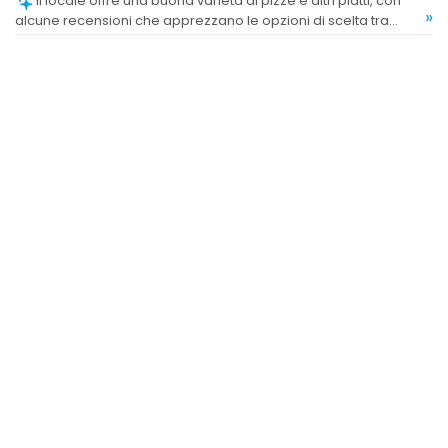
Il locale offre una buona varietà di pizze e altri piatti, con
»
alcune recensioni che apprezzano le opzioni di scelta tra
menù del giorno e alla carta.