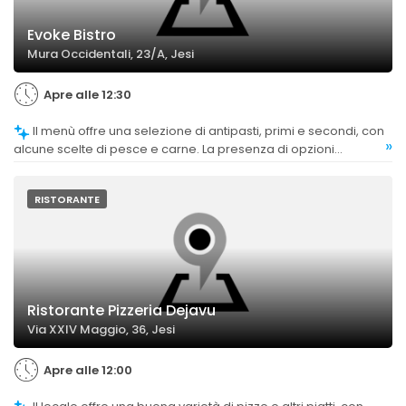
Evoke Bistro
Mura Occidentali, 23/A, Jesi
Apre alle 12:30
Il menù offre una selezione di antipasti, primi e secondi, con
»
alcune scelte di pesce e carne. La presenza di opzioni
vegetariane è limitata, ma il menù è considerato
sufficientemente vario per un ristorante di questa tipologia.
RISTORANTE
Ristorante Pizzeria Dejavu
Via XXIV Maggio, 36, Jesi
Apre alle 12:00