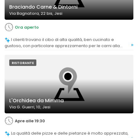
Braciando Carne & Dintorni
Via Bagnatora, 22 bis, Jesi
Ora aperto
I clienti trovano il cibo di alta qualità, ben cucinato e
»
gustoso, con particolare apprezzamento per le carni alla
brace e i piatti tradizionali. Alcuni riscontrano criticità nella
quantità o nella cottura, ma nel complesso la valutazione è
positiva.
RISTORANTE
L'Orchidea da Mimma
Via G. Guerri, 10, Jesi
Apre alle 19:30
La qualità delle pizze e delle pietanze è molto apprezzata,