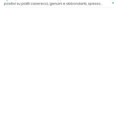
»
positivi su piatti caserecci, genuini e abbondanti, spesso
descritti come ottimi e di alta qualità.