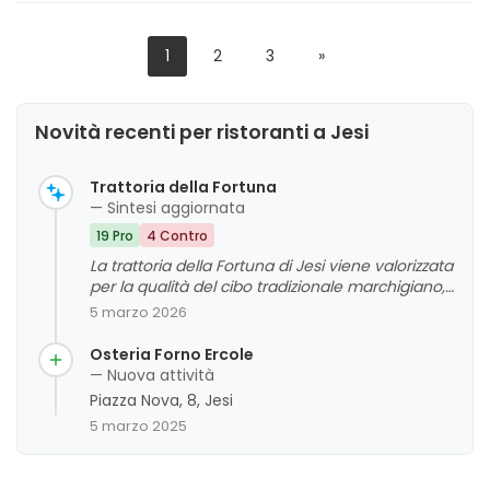
anche se alcuni riscontrano problemi come la carne fredda o
portate troppo salate.
1
2
3
»
Novità recenti per ristoranti a Jesi
Trattoria della Fortuna
— Sintesi aggiornata
19 Pro
4 Contro
La trattoria della Fortuna di Jesi viene valorizzata
per la qualità del cibo tradizionale marchigiano,
l'ambiente accogliente e il servizio cortese.
5 marzo 2026
Viene apprezzata la cura nella preparazione dei
piatti e l'attenzione ai dettagli, come l'uso di
Osteria Forno Ercole
prodotti locali e freschi. Non emergono criticità
— Nuova attività
significative, anche se alcuni clienti segnalano
Piazza Nova, 8, Jesi
piccoli aspetti migliorabili come l'arredamento e
5 marzo 2025
la varietà del menù. Nel complesso, viene
valorizzata come una meta ideale per
un'esperienza culinaria autentica e piacevole