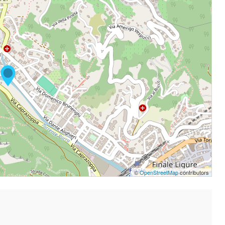
©
OpenStreetMap
contributors