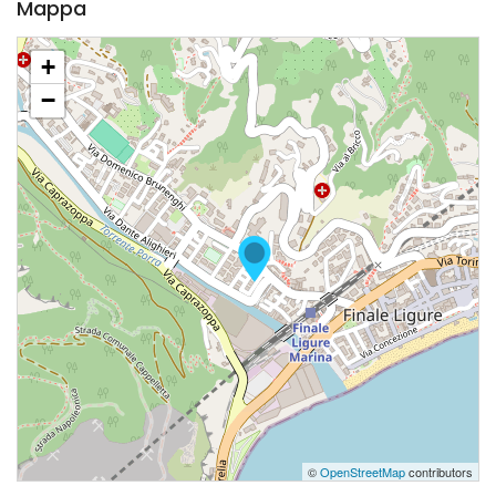
Mappa
+
−
©
OpenStreetMap
contributors