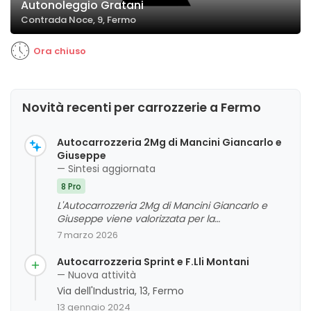
Autonoleggio Gratani
Contrada Noce, 9, Fermo
Ora chiuso
Novità recenti per carrozzerie a Fermo
Autocarrozzeria 2Mg di Mancini Giancarlo e
Giuseppe
— Sintesi aggiornata
8 Pro
L'Autocarrozzeria 2Mg di Mancini Giancarlo e
Giuseppe viene valorizzata per la
professionalità, l'attenzione al cliente e l'ottima
7 marzo 2026
qualità dei lavori eseguiti. La clientela esprime
un giudizio complessivo molto positivo,
Autocarrozzeria Sprint e F.Lli Montani
evidenziando la competenza e l'onestà del
— Nuova attività
personale, con particolare apprezzamento per
Via dell'Industria, 13, Fermo
la disponibilità e l'esperienza del titolare. Non
13 gennaio 2024
emergono criticità significative, e l'attività viene