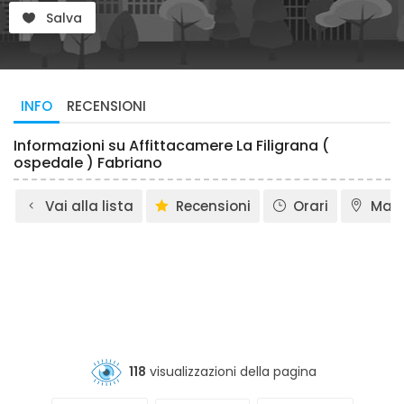
Salva
INFO
RECENSIONI
Informazioni su Affittacamere La Filigrana (
ospedale ) Fabriano
Vai alla lista
Recensioni
Orari
Map
118
visualizzazioni della pagina