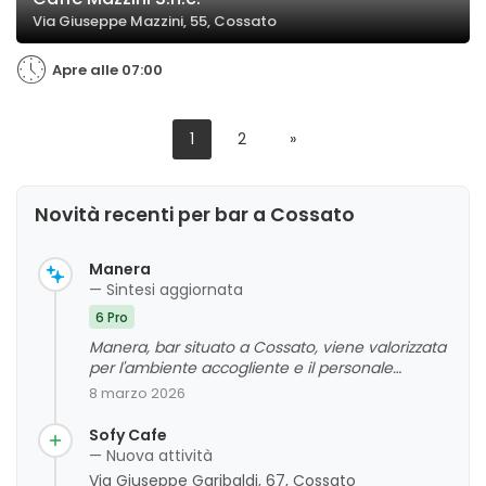
Via Giuseppe Mazzini, 55, Cossato
Apre alle 07:00
1
2
»
Novità recenti per bar a Cossato
Manera
— Sintesi aggiornata
6 Pro
Manera, bar situato a Cossato, viene valorizzata
per l'ambiente accogliente e il personale
simpatico e meraviglioso. I clienti apprezzano
8 marzo 2026
l'ottimo aperitivo e il trattamento di qualità, che
contribuiscono a un'esperienza positiva
Sofy Cafe
complessiva. Non emergono criticità
— Nuova attività
significative, e l'attività viene percepita come
Via Giuseppe Garibaldi, 67, Cossato