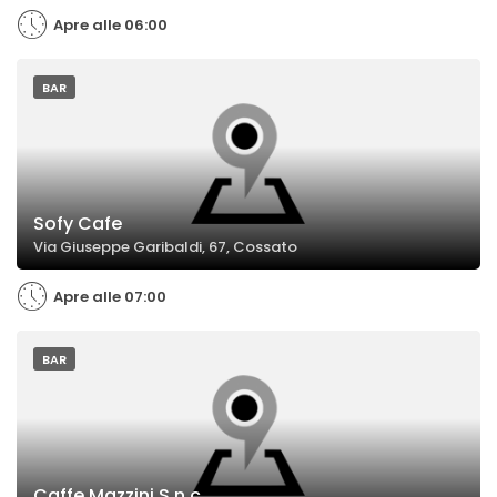
Apre alle 06:00
BAR
Sofy Cafe
Via Giuseppe Garibaldi, 67, Cossato
Apre alle 07:00
BAR
Caffe Mazzini S.n.c.