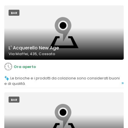
BAR
L' Acquerello New Age
Via Maffei, 435, Cossato
Ora aperto
Le brioche e i prodotti da colazione sono considerati buoni
»
e di qualità.
BAR