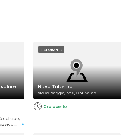
RISTORANTE
asolare
Nova Taberna
via la Piaggia, n° 6, Corinaldo
Ora aperto
»
izze, ai
isù,