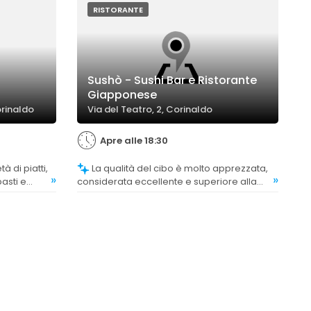
RISTORANTE
Sushò - Sushi Bar e Ristorante
Giapponese
orinaldo
Via del Teatro, 2, Corinaldo
Apre alle 18:30
La qualità del cibo è molto apprezzata,
»
»
pasti e
considerata eccellente e superiore alla
e
media, con particolare elogio per il pesce
e gli ingredienti freschi.