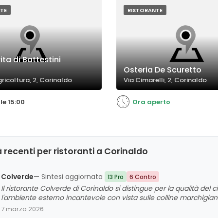
icano che alcuni piatti
considerati eccellenti. Qualc
ssere migliorati in cottura o
evidenzia anche la freschezza 
TE
RISTORANTE
.
ingredienti e la bontà delle prep
ita di Battestini
Osteria De Scuretto
gricoltura, 2, Corinaldo
Via Cimarelli, 2, Corinaldo
le 15:00
Ora aperto
 recenti per ristoranti a Corinaldo
Colverde
— Sintesi aggiornata
13 Pro
6 Contro
Il ristorante Colverde di Corinaldo si distingue per la qualità del 
l'ambiente esterno incantevole con vista sulle colline marchigian
un servizio generalmente efficiente e cortese. Tuttavia, alcuni clie
7 marzo 2026
livello di rumorosità, che può risultare eccessivo, specialmente nel