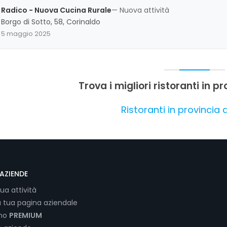
percepita come un'ottima scelta per un'esperienza autentica e ri
Radico - Nuova Cucina Rurale
— Nuova attività
Borgo di Sotto, 58, Corinaldo
5 maggio 2025
Trova i migliori ristoranti in 
Ristoranti in provincia
AZIENDE
tua attività
a tua pagina aziendale
ano
PREMIUM