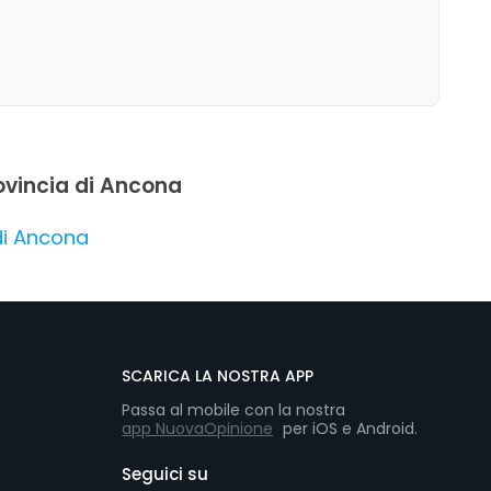
lassante, con un rapporto qualità-prezzo positivo.
provincia di Ancona
 di Ancona
SCARICA LA NOSTRA APP
Passa al mobile con la nostra
app NuovaOpinione
per iOS e Android.
Seguici su