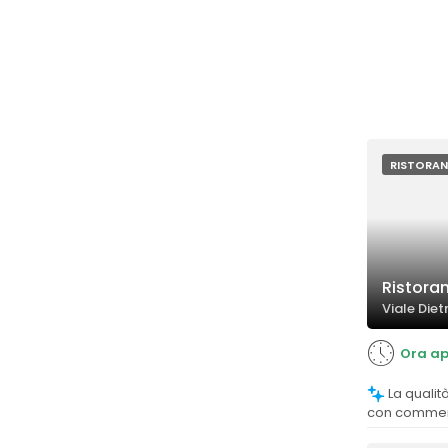
RISTORAN
Ristorant
Viale Diet
Ora ap
La qualità del cibo è molto apprezzata,
con commenti 
gourmet e dol