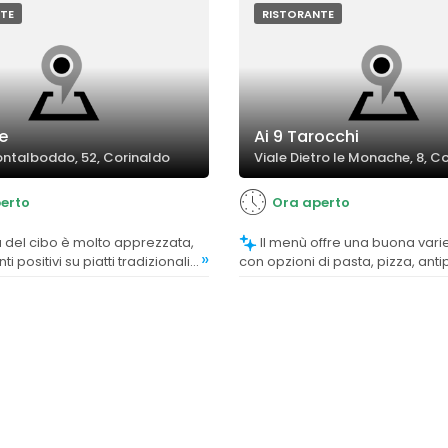
TE
RISTORANTE
e
Ai 9 Tarocchi
ontalboddo, 52, Corinaldo
Viale Dietro le Monache, 8, C
erto
Ora aperto
Il menù offre una buona varietà di piatti,
»
positivi su piatti tradizionali
con opzioni di pasta, pizza, anti
a in casa, anche se alcuni
secondi, soddisfacendo divers
attese lunghe o pasta cruda.
preferenze della clientela.