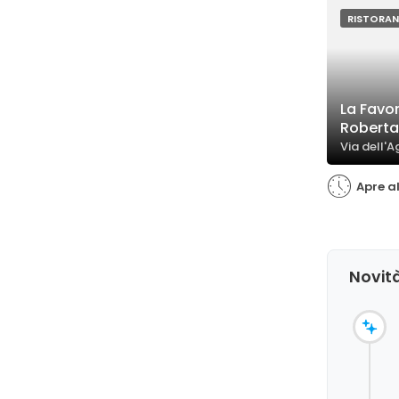
feedback ind
potrebbero e
RISTORAN
temperatura
La Favor
Roberta
Via dell'A
Apre al
Novità