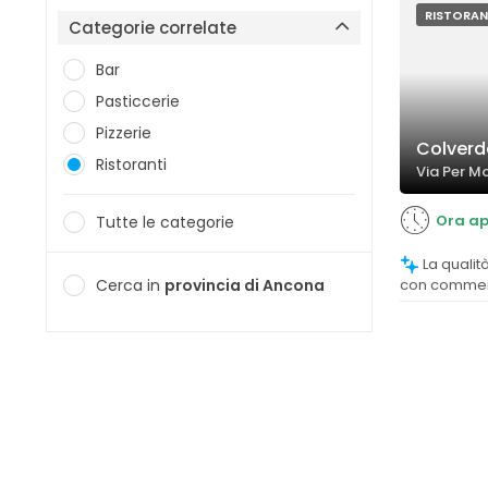
RISTORAN
Categorie correlate
Bar
Pasticcerie
Pizzerie
Colverd
Ristoranti
Via Per M
Ora ap
Tutte le categorie
La qualità del cibo è molto apprezzata,
Cerca in
provincia di Ancona
con commenti 
e pasta fatt
riscontrano 