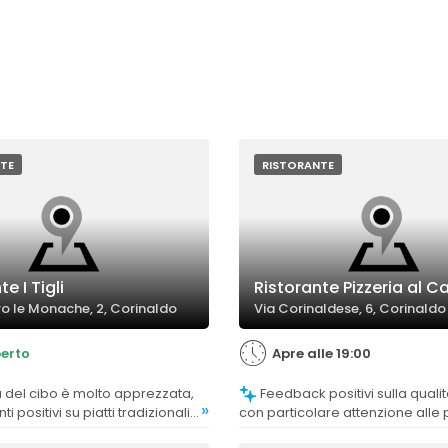
TE
RISTORANTE
e I Tigli
Ristorante Pizzeria al C
ro le Monache, 2, Corinaldo
Via Corinaldese, 6, Corinaldo
erto
Apre alle 19:00
Feedback positivi sulla qualità del cibo,
»
positivi su piatti tradizionali,
con particolare attenzione alle p
ci di alto livello. Alcuni
piatti di pasta e carne, e al tiram