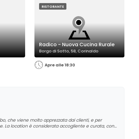
he commento
degli
RISTORANTE
arazioni.
Radico - Nuova Cucina Rurale
Borgo di Sotto, 58, Corinaldo
Apre alle 18:30
cibo, che viene molto apprezzata dai clienti, e per
e. La location è considerata accogliente e curata, con
nti segnalano criticità legate ai tempi di attesa e al
le serate più affollate. Nel complesso, l'attività viene