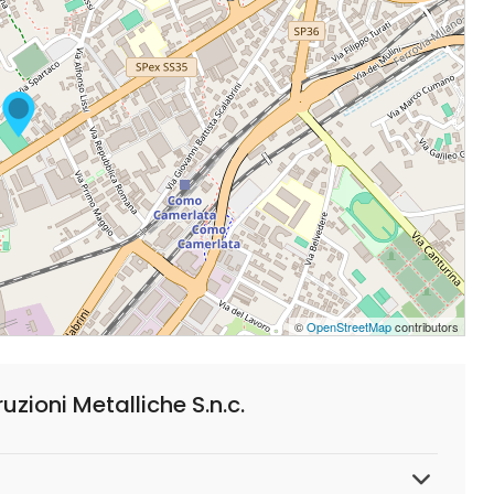
©
OpenStreetMap
contributors
ioni Metalliche S.n.c.