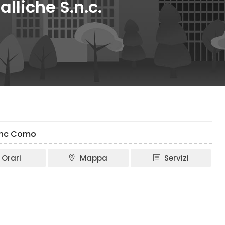
lliche S.n.c.
 snc Como
Orari
Mappa
Servizi