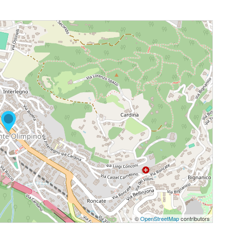
©
OpenStreetMap
contributors