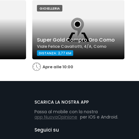
GIOIELLERIA
Super Gold Compro Oro Como
M
Viale Felice Cavallotti, 4/A, Como
V
DISTANZA: 2,77 KM
Apre alle 10:00
SCARICA LA NOSTRA APP
Passa al mobile con la nostra
app NuovaOpinione
per iOS e Android.
Seguici su