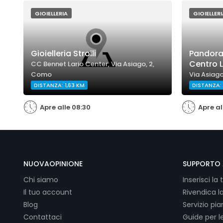
GIOIELLERIA
GIOIELLERI
Gioielleria Stroili
Pandora
Centro L
CC Bennet Lario Center, Via Asiago, 2,
Como
Via Asiag
DISTANZA: 1,63 KM
DISTANZA: 
Apre alle 08:30
Apre al
NUOVAOPINIONE
SUPPORTO 
Chi siamo
Inserisci la 
Il tuo account
Rivendica l
Blog
Servizio pi
Contattaci
Guide per l