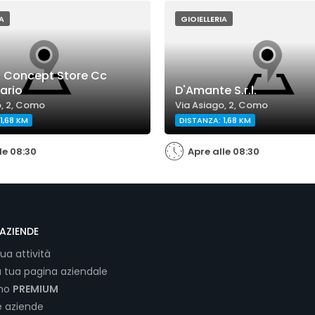
A
GIOIELLERIA
 Concept Store Cc
ario
D'Amante S.r.l.
o, 2, Como
Via Asiago, 2, Como
1,68 KM
DISTANZA: 1,68 KM
le 08:30
Apre alle 08:30
AZIENDE
tua attività
a tua pagina aziendale
ano
PREMIUM
e aziende