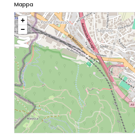
Mappa
+
−