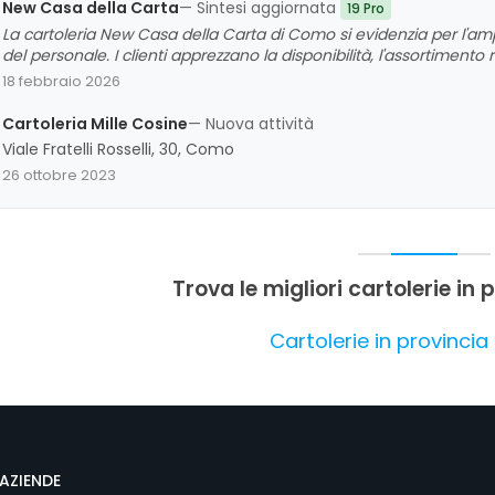
New Casa della Carta
— Sintesi aggiornata
19 Pro
La cartoleria New Casa della Carta di Como si evidenzia per l'ampia
del personale. I clienti apprezzano la disponibilità, l'assortimento 
riscontrano anche commenti positivi sulla qualità dei prodotti e 
18 febbraio 2026
un'esperienza di acquisto complessivamente molto soddisfacent
Cartoleria Mille Cosine
— Nuova attività
Viale Fratelli Rosselli, 30, Como
26 ottobre 2023
Trova le migliori cartolerie in
Cartolerie in provinci
AZIENDE