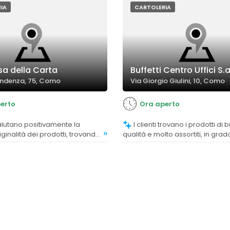
IA
CARTOLERIA
a della Carta
Buffetti Centro Uffici S.a
endenza, 75, Como
Via Giorgio Giulini, 10, Como
erto
Ora aperto
I clienti trovano i prodotti di buona
»
riginalità dei prodotti, trovando
qualità e molto assortiti, in grad
ti e di buona fattura.
soddisfare le esigenze di ufficio