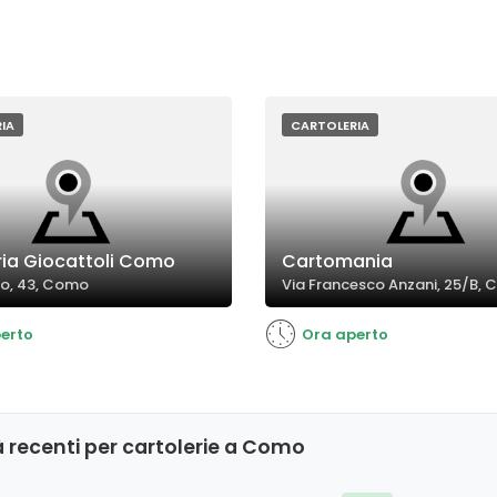
IA
CARTOLERIA
ria Giocattoli Como
Cartomania
co, 43, Como
Via Francesco Anzani, 25/B,
erto
Ora aperto
 recenti per cartolerie a Como