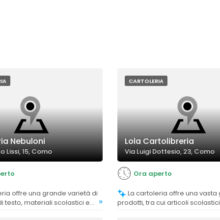
IA
CARTOLERIA
ria Nebuloni
Lola Cartolibreria
o Lissi, 15, Como
Via Luigi Dottesio, 23, Como
erto
Ora aperto
La cartoleria offre una vasta gamma di
»
i di testo, materiali scolastici e
prodotti, tra cui articoli scolastici, 
, soddisfacendo diverse
giochi e idee regalo, soddisfa