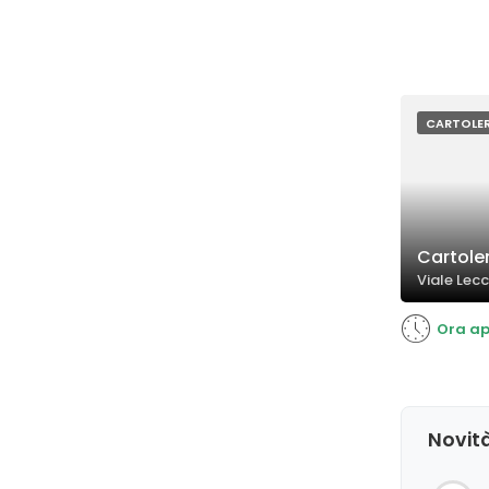
CARTOLER
Cartole
Viale Lec
Ora ap
Novità