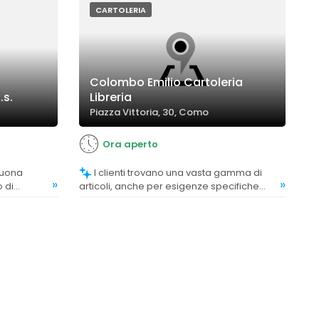
CARTOLERIA
Colombo Emilio Cartoleria
.s.
Libreria
Piazza Vittoria, 30, Como
Ora aperto
I clienti trovano una vasta gamma di
»
»
o di
articoli, anche per esigenze specifiche
 e scuola.
come libri tecnici e materiali per concorsi
pubblici.