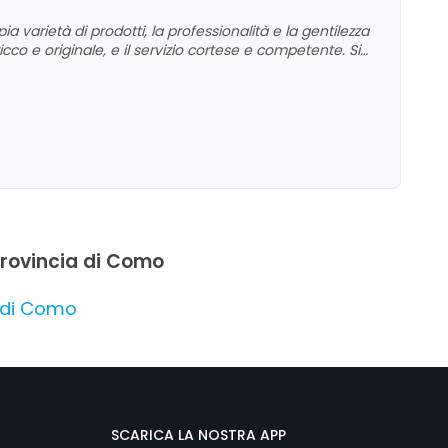
 varietà di prodotti, la professionalità e la gentilezza
ricco e originale, e il servizio cortese e competente. Si
sulla cura del negozio, che contribuiscono a
e.
 provincia di Como
a di Como
SCARICA LA NOSTRA APP