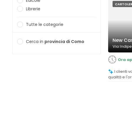
Edicole
CARTOLER
Librerie
Tutte le categorie
New Cas
Cerca in
provincia di Como
Via Indip
Ora ap
I clienti valutano positivamente la
qualità e l'o
articoli cura