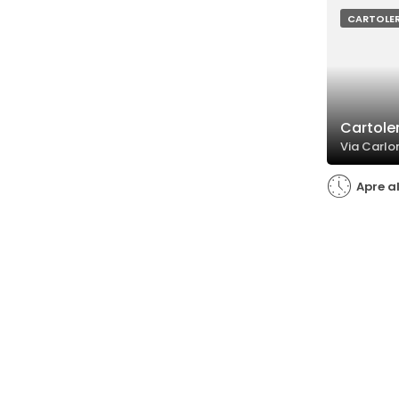
esigenze del
CARTOLER
Cartole
Via Carlo
Apre al