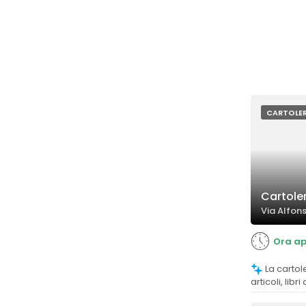
CARTOLER
Cartole
Via Alfons
Ora ap
La cartoleria offre una grande varietà di
articoli, libr
oggettistica