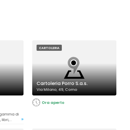
CARTOLERIA
Cartoleria Porro S.a.s.
Via Milano, 49, Como
Ora aperto
»
libri,
cendo