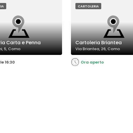
la clientela.
diverse esigenze della clientela
IA
CARTOLERIA
ria Carta e Penna
Cartoleria Briantea
ni, 5, Como
Via Briantea, 26, Como
le 16:30
Ora aperto