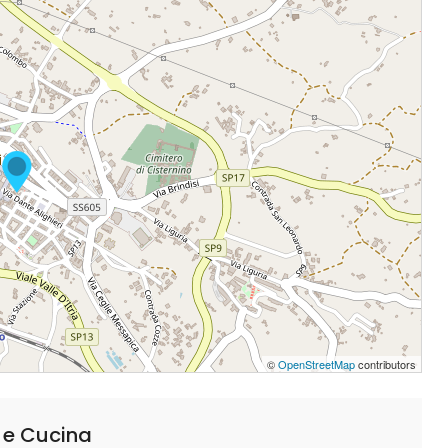
©
OpenStreetMap
contributors
 e Cucina