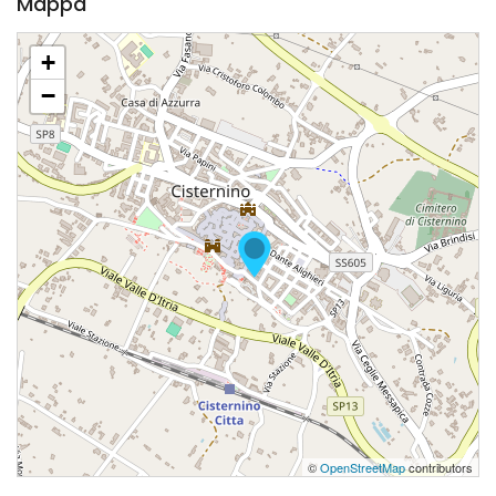
Mappa
+
−
©
OpenStreetMap
contributors