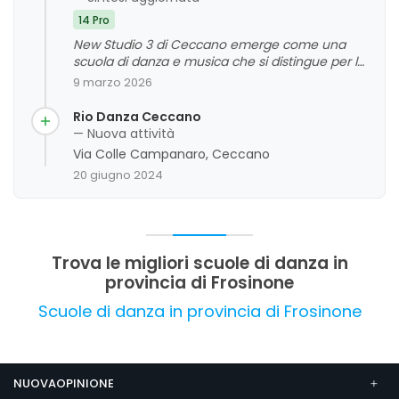
14 Pro
New Studio 3 di Ceccano emerge come una
scuola di danza e musica che si distingue per la
professionalità, la passione e l'impegno del suo
9 marzo 2026
staff. I clienti apprezzano in particolare la varietà
di discipline offerte, l'ambiente sereno e
Rio Danza Ceccano
stimolante, e la cura dedicata ai giovani allievi.
— Nuova attività
La valutazione complessiva è molto positiva,
Via Colle Campanaro, Ceccano
con riconoscimenti anche per la capacità
20 giugno 2024
organizzativa e l'atmosfera familiare che si
respira all'interno della struttura.
Trova le migliori scuole di danza in
provincia di Frosinone
Scuole di danza in provincia di Frosinone
NUOVAOPINIONE