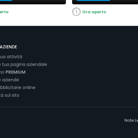
erto
Ora aperto
AZIENDE
tua attività
a tua pagina aziendale
ano
PREMIUM
e aziende
bblicitarie online
tà sul sito
Note L