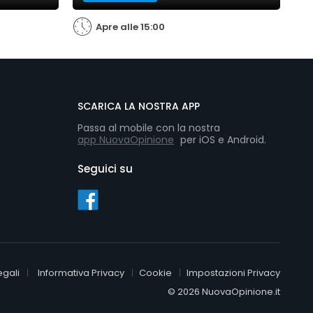
Apre alle 15:00
SCARICA LA NOSTRA APP
Passa al mobile con la nostra
app NuovaOpinione
per iOS e Android.
Seguici su
egali
Informativa Privacy
Cookie
Impostazioni Privacy
© 2026 NuovaOpinione.it