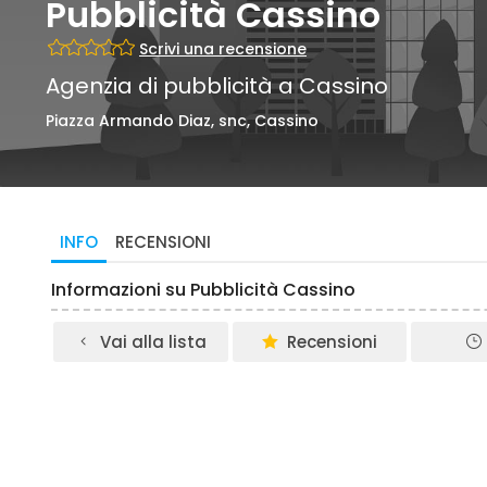
Pubblicità Cassino
Scrivi una recensione
Agenzia di pubblicità a Cassino
Piazza Armando Diaz, snc, Cassino
INFO
RECENSIONI
Informazioni su Pubblicità Cassino
Vai alla lista
Recensioni