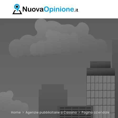
Home
Agenzie pubblicitarie a Cassino
Pagina aziendale