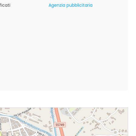
icati
Agenzia pubblicitaria