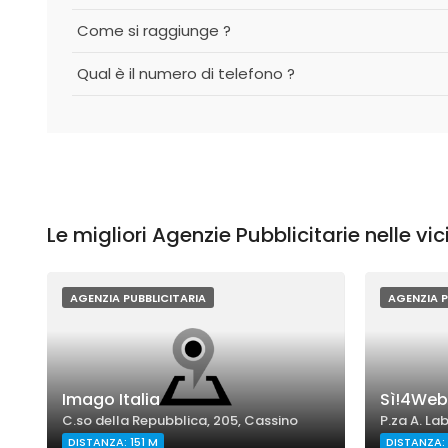
Come si raggiunge ?
Qual è il numero di telefono ?
Le migliori Agenzie Pubblicitarie nelle vi
AGENZIA PUBBLICITARIA
AGENZIA P
Imago Italia
Sì!4Web 
C.so della Repubblica, 205, Cassino
P.za A. La
DISTANZA: 151 M
DISTANZA: