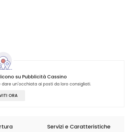
 dicono su Pubblicità Cassino
dare un'occhiata ai posti da loro consigliati.
VITI ORA
rtura
Servizi e Caratteristiche