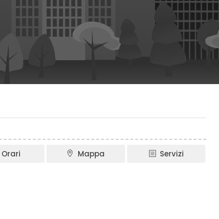
Orari
Mappa
Servizi