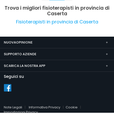
una valutazione complessiva molto positiva, con
Trova i migliori fisioterapisti in provincia di
riconoscimenti alla qualità del servizio e alla
Caserta
capacità di risolvere rapidamente i problemi
muscolari e post-operatori.
Fisioterapisti in provincia di Caserta
NUOVAOPINIONE
SUPPORTO AZIENDE
SCARICA LA NOSTRA APP
Seguici su
Note Legali
Informativa Privacy
Cookie
Impostazioni Privacy