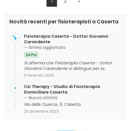
1
2
»
Novità recenti per fisioterapisti a Caserta
Fisioterapia Caserta - Dottor Giovanni
Carandente
— Sintesi aggiornata
24 Pro
Si afferma che Fisioterapia Caserta - Dottor
Giovanni Carandente si distingue per la
professionalità, competenza e disponibilità del
5 febbraio 2026
suo team di fisioterapisti, con particolare
apprezzamento per l'attenzione personalizzata e
Csi Therapy - Studio di Fisioterapia
l'empatia dimostrata nei confronti dei pazienti. I
Domiciliare Caserta
clienti evidenziano un alto livello di
— Nuova attività
preparazione, efficacia dei trattamenti e
Via delle Querce, 6, Caserta
ambienti accoglienti. Come punti di
25 dicembre 2023
miglioramento, si può considerare la giovane
età di alcuni professionisti, anche se questa
caratteristica viene spesso vista come un
elemento positivo. In generale, si percepisce