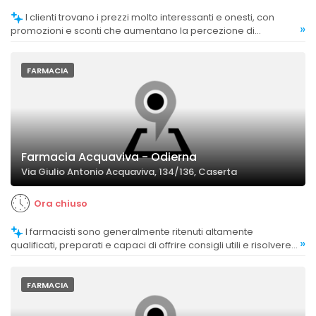
I clienti trovano i prezzi molto interessanti e onesti, con
»
promozioni e sconti che aumentano la percezione di
convenienza.
FARMACIA
Farmacia Acquaviva - Odierna
Via Giulio Antonio Acquaviva, 134/136, Caserta
Ora chiuso
I farmacisti sono generalmente ritenuti altamente
»
qualificati, preparati e capaci di offrire consigli utili e risolvere
problemi in modo efficace.
FARMACIA