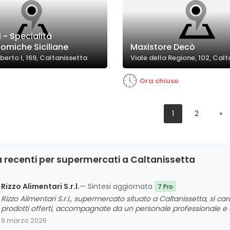
ci - Specialitá
omiche Siciliane
Maxistore Decò
erto I, 169, Caltanissetta
Viale della Regione, 102, Cal
Ora chiuso
1
2
»
 recenti per supermercati a Caltanissetta
Rizzo Alimentari S.r.l.
— Sintesi aggiornata
7 Pro
Rizzo Alimentari S.r.l., supermercato situato a Caltanissetta, si car
prodotti offerti, accompagnate da un personale professionale e co
l'organizzazione del punto vendita, che contribuiscono a un'es
9 marzo 2026
criticità significative nei feedback analizzati.