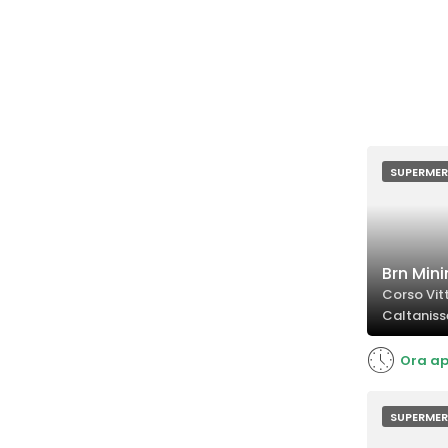
SUPERME
Brn Min
Corso Vitt
Caltaniss
Ora ap
SUPERME