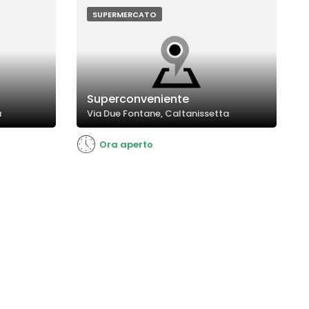
soddisfacendo diverse esigenze della
clientela.
SUPERMERCATO
Superconveniente
a
Via Due Fontane, Caltanissetta
Ora aperto