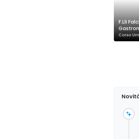
F.Lli Fal
Gastron
Corso Umb
Novità