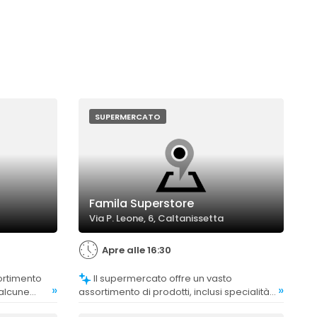
SUPERMERCATO
Famila Superstore
Via P. Leone, 6, Caltanissetta
Apre alle 16:30
Il supermercato offre un vasto
»
»
 alcune
assortimento di prodotti, inclusi specialità
re limitata
locali, biologici e preparati giornalieri,