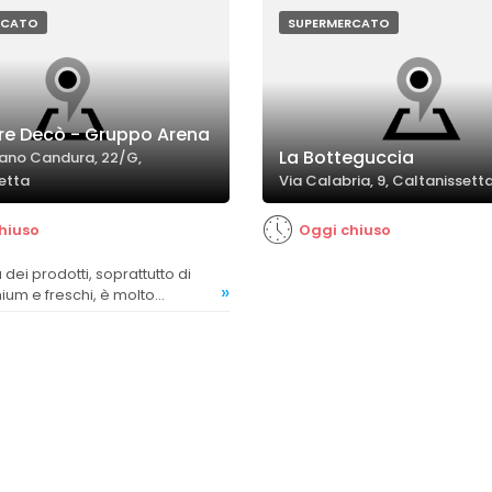
o soggetta a variazioni.
RCATO
SUPERMERCATO
re Decò - Gruppo Arena
La Botteguccia
fano Candura, 22/G,
etta
Via Calabria, 9, Caltanissett
hiuso
Oggi chiuso
»
um e freschi, è molto
considerata un punto di forza
rcato.