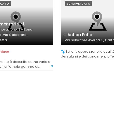
RCATO
SUPERMERCATO
mentari S.r.l.
nnovazione, 3 - Zona
L'Antica Putia
e, Via Calderaro,
etta
Via Salvatore Averna, 9, Calt
hiuso
I clienti apprezzano la qualità dei panini,
dei salumi e dei condimenti offer
giudicando i prodotti molto buon
»
gusto tradizionale.
con un'ampia gamma di
versi tipi.