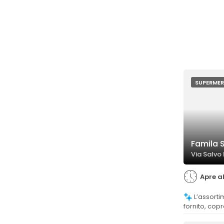
SUPERME
Famila 
Via Salvo
Apre al
L’assortimento è molto vasto e ben
fornito, co
culinarie e 