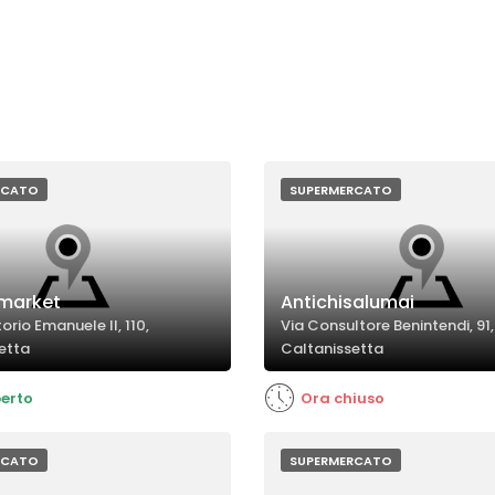
RCATO
SUPERMERCATO
imarket
Antichisalumai
orio Emanuele II, 110,
Via Consultore Benintendi, 91,
etta
Caltanissetta
erto
Ora chiuso
RCATO
SUPERMERCATO