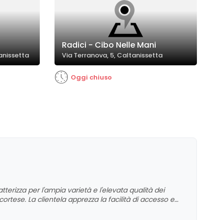
Radici - Cibo Nelle Mani
tanissetta
Via Terranova, 5, Caltanissetta
Oggi chiuso
atterizza per l'ampia varietà e l'elevata qualità dei
rtese. La clientela apprezza la facilità di accesso e
perienza complessivamente positiva. Non emergono