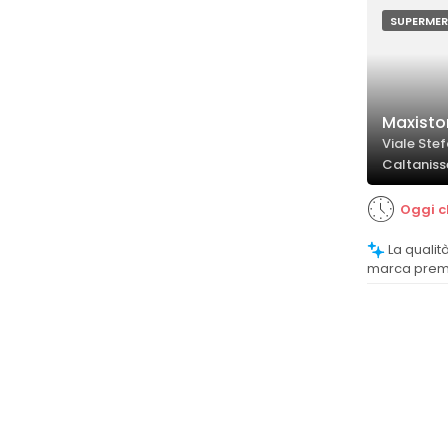
SUPERME
Maxisto
Viale Ste
Caltaniss
Oggi c
La qualità dei prodotti, soprattutto di
marca premi
apprezzata, 
del superme