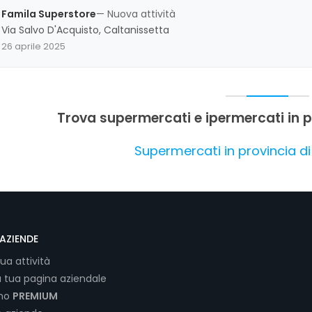
Famila Superstore
— Nuova attività
Via Salvo D'Acquisto, Caltanissetta
26 aprile 2025
Trova supermercati e ipermercati in p
Supermercati in provincia di
AZIENDE
tua attività
a tua pagina aziendale
ano
PREMIUM