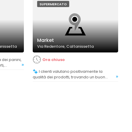
SUPERMERCATO
Market
anissetta
Via Redentore, Caltanissetta
Ora chiuso
»
ti,
i e di
I clienti valutano positivamente la
»
qualità dei prodotti, trovando un buon
assortimento e prodotti di qualità, anche
se alcuni commenti segnalano prezzi più
alti rispetto ad altri supermercati.