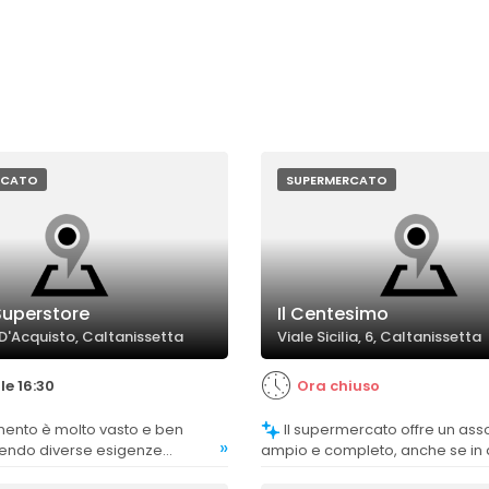
RCATO
SUPERMERCATO
Superstore
Il Centesimo
 D'Acquisto, Caltanissetta
Viale Sicilia, 6, Caltanissetta
le 16:30
Ora chiuso
Il supermercato offre un assortimento
»
prendo diverse esigenze
ampio e completo, anche se in
di consumo.
sezioni la disponibilità può esse