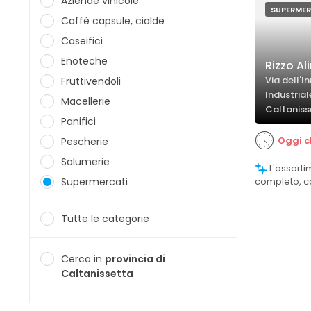
Aziende vinicole
SUPERME
Caffè capsule, cialde
Caseifici
Enoteche
Rizzo Ali
Via dell'I
Fruttivendoli
Industrial
Macellerie
Caltaniss
Panifici
Oggi c
Pescherie
Salumerie
L'assortimento è descritto come vario e
Supermercati
completo, 
prodotti di di
Tutte le categorie
Cerca in
provincia di
Caltanissetta