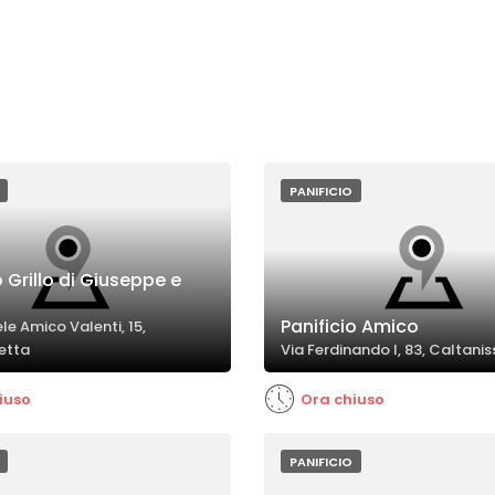
PANIFICIO
o Grillo di Giuseppe e
Panificio Amico
le Amico Valenti, 15,
etta
Via Ferdinando I, 83, Caltani
iuso
Ora chiuso
PANIFICIO