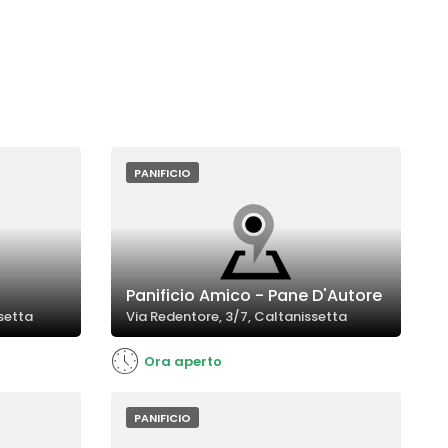
PANIFICIO
Panificio Amico - Pane D'Autore
ssetta
Via Redentore, 3/7, Caltanissetta
Ora aperto
PANIFICIO