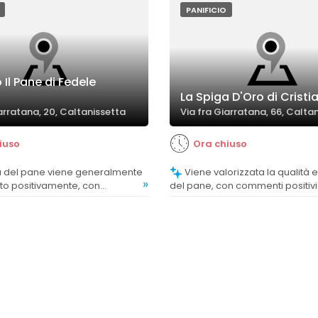
PANIFICIO
o Il Pane di Fedele
La Spiga D'Oro di Cristi
arratana, 20, Caltanissetta
Via fra Giarratana, 66, Calta
iuso
Ora chiuso
Viene valorizzata la qualità e la bontà
»
to positivamente, con
del pane, con commenti positivi 
e evidenziano bontà e
croccantezza e le tipologie offe