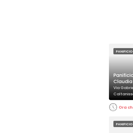
PANIFICIO
Panifici
Claudia
Via Gabrie
Caltaniss
Ora ch
PANIFICIO