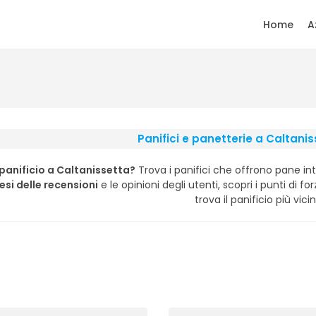
Home
A
Panifici e panetterie a Caltani
panificio a Caltanissetta?
Trova i panifici che offrono pane inte
esi delle recensioni
e le opinioni degli utenti, scopri i punti di fo
trova il panificio più vici