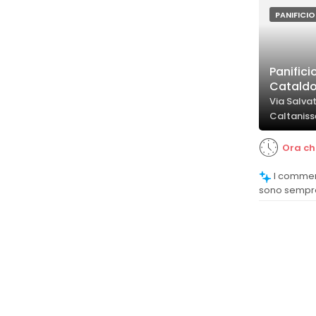
PANIFICIO
Panifici
Cataldo 
Via Salvat
Caltaniss
Ora ch
I commenti confermano che i prodotti
sono sempre 