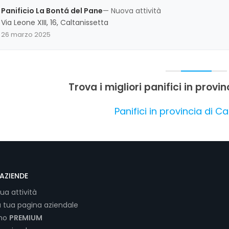
sottolineando l'eccellenza dei prodotti e l'attenzione al cliente.
Panificio La Bontá del Pane
— Nuova attività
Via Leone XIII, 16, Caltanissetta
26 marzo 2025
Trova i migliori panifici in provi
Panifici in provincia di C
AZIENDE
tua attività
a tua pagina aziendale
ano
PREMIUM