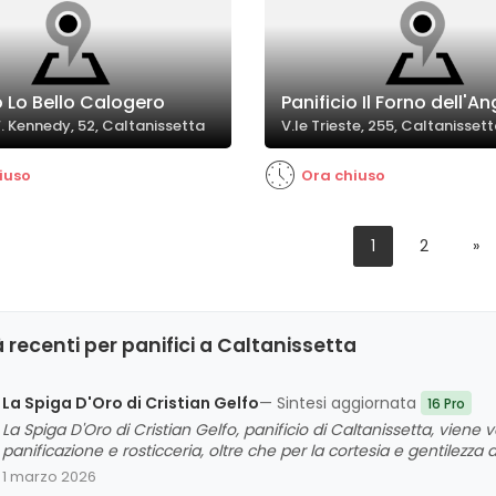
o Lo Bello Calogero
Panificio Il Forno dell'A
F. Kennedy, 52, Caltanissetta
V.le Trieste, 255, Caltanisset
iuso
Ora chiuso
1
2
»
 recenti per panifici a Caltanissetta
La Spiga D'Oro di Cristian Gelfo
— Sintesi aggiornata
16 Pro
La Spiga D'Oro di Cristian Gelfo, panificio di Caltanissetta, viene v
panificazione e rosticceria, oltre che per la cortesia e gentilezz
dell'assortimento e l'atmosfera accogliente, sebbene si evidenzino
1 marzo 2026
tempi di attesa in determinati orari. Nel complesso, i clienti man