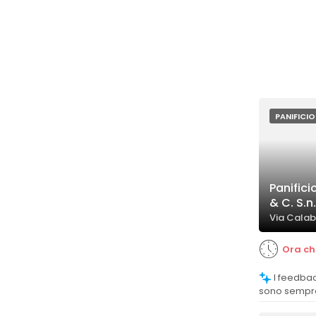
PANIFICIO
Panifici
& C. S.n.
Via Calabr
Ora ch
I feedback evidenziano che i prodotti
sono sempre 