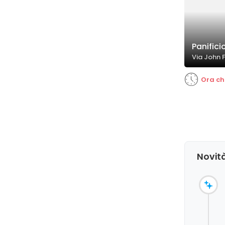
Panifici
Via John 
Ora ch
Novità