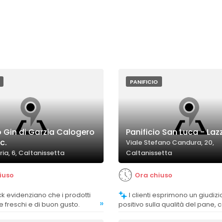
PANIFICIO
o Gin di Garzia Calogero
Panificio San Luca - Laz
c.
Viale Stefano Candura, 20,
ia, 6, Caltanissetta
Caltanissetta
iuso
Ora chiuso
I clienti esprimono un giudizio molto
»
freschi e di buon gusto.
positivo sulla qualità del pane,
buonissimo, caldo anche la sera