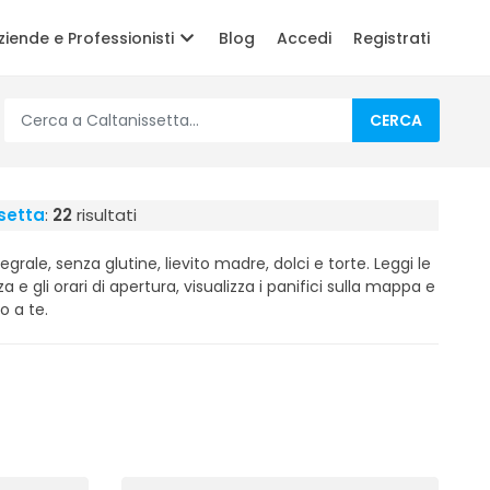
ziende e Professionisti
Blog
Accedi
Registrati
CERCA
ssetta
:
22
risultati
grale, senza glutine, lievito madre, dolci e torte. Leggi le
rza e gli orari di apertura, visualizza i panifici sulla mappa e
no a te.