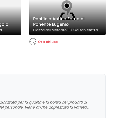
Panificio Antico Forno di
ngolo
Ponente Eugenio
ta
Piazza del Mercato, 18, Caltanissetta
Ora chiuso
alorizzata per la qualità e la bontà dei prodotti di
a del personale. Viene anche apprezzata la varietà
 alcune criticità legate alla dimensione del locale e ai
ifestano un giudizio complessivo molto positivo,