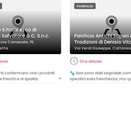
preparato secondo tradizione.
PANIFICIO
o S.Francesco di
Salvatore & C. S.n.c.
Panificio Antichi Sapori
Tradizioni di Denisio Vit
ore Carnevale, 15,
etta
Via Verdi Giuseppe, Caltanis
iuso
Ora chiuso
Non sono stati segnalati commenti
»
freschi e di qualità.
specifici sulla freschezza, ma i p
sono descritti come di prima qua
molto apprezzati.