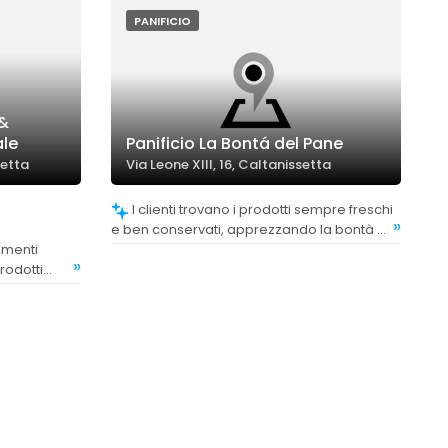
migliori della città.
PANIFICIO
 &
ale
Panificio La Bontá del Pane
setta
Via Leone XIII, 16, Caltanissetta
I clienti trovano i prodotti sempre freschi
»
e ben conservati, apprezzando la bontà e
la genuinità.
»
rodotti
lità e