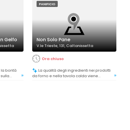
PANIFICIO
an Gelfo
Non Solo Pane
nissetta
V.le Trieste, 131, Caltanissetta
Ora chiuso
La qualità degli ingredienti nei prodotti
»
»
sulla
da forno e nella tavola calda viene
rte.
generalmente apprezzata.