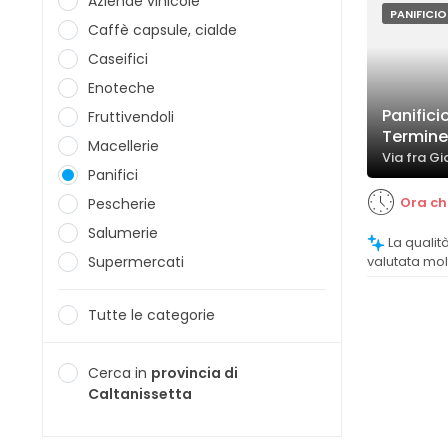
Aziende vinicole
PANIFICIO
Caffè capsule, cialde
Caseifici
Enoteche
Panifici
Fruttivendoli
Termine
Macellerie
Via fra Gi
Panifici
Ora ch
Pescherie
Salumerie
La qualità del pane viene generalmente
Supermercati
valutata mol
commenti ch
freschezza.
Tutte le categorie
Cerca in
provincia di
Caltanissetta