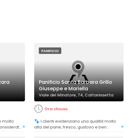
PANIFICIO
zara
Panificio Santa Barbara Grillo
Giuseppe e Mariella
Viale del Minatore, 74, Caltanissetta
Ora chiuso
I clienti evidenziano una qualità molto
»
»
 considerato
alta del pane, fresco, gustoso e ben
, e
lievitato, con alcuni che lo considerano tra i