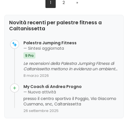
1
2
»
Novità recenti per palestre fitness a
Caltanissetta
Palestra Jumping Fitness
— Sintesi aggiornata
9 Pro
Le recensioni della Palestra Jumping Fitness di
Caltanissetta mettono in evidenza un ambiente
accogliente, familiare e ben organizzato, con
8 marzo 2026
personale competente e disponibile. La qualità
delle attrezzature e l'attenzione degli istruttori
My Coach di Andrea Progno
sono apprezzate, contribuendo a un'esperienza
— Nuova attività
motivante e professionale. La valutazione
presso il centro sportivo il Poggio, Via Giacomo
complessiva è positiva, con alcuni commenti
Cusmano, snc, Caltanissetta
che sottolineano l'attenzione alla cura degli
26 settembre 2025
ambienti e ai servizi offerti.