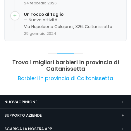
professionalità, cortesia e competenza, con un
24 febbraio 2026
team familiare che garantisce servizi di alta
qualità e attenzione ai dettagli. I clienti
Un Tocco al Taglio
apprezzano la cura nel trattamento dei capelli,
— Nuova attività
anche quelli più particolari, e i prezzi competitivi.
Via Napoleone Colajanni, 326, Caltanissetta
La gestione attenta all'igiene e alle norme di
25 gennaio 2024
sicurezza rappresenta un ulteriore punto di
forza, contribuendo a un'esperienza
complessivamente positiva e soddisfacente.
Trova i migliori barbieri in provincia di
Caltanissetta
Barbieri in provincia di Caltanissetta
NUOVAOPINIONE
SUPPORTO AZIENDE
SCARICA LA NOSTRA APP