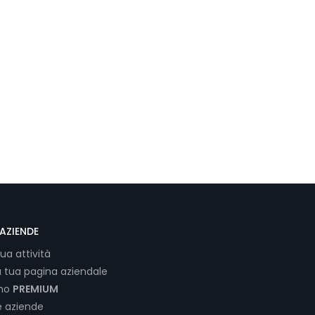
AZIENDE
tua attività
a tua pagina aziendale
ano
PREMIUM
e aziende