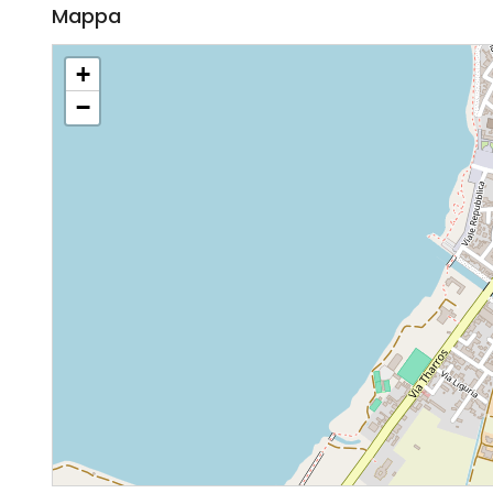
Mappa
+
−