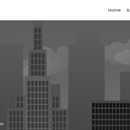
Home
A
le