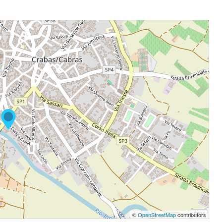
©
OpenStreetMap
contributors