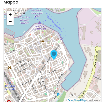
Mappa
+
−
©
OpenStreetMap
contributors