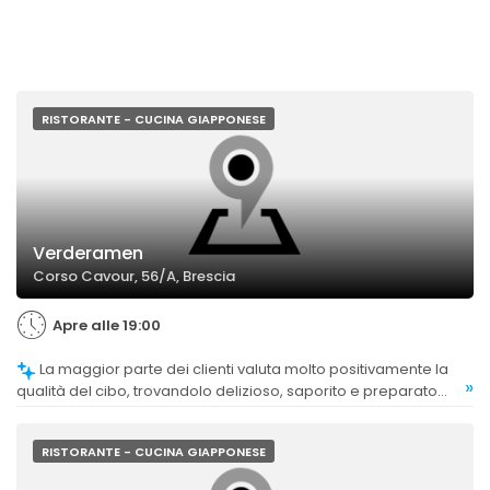
RISTORANTE - CUCINA GIAPPONESE
Verderamen
Corso Cavour, 56/A, Brescia
Apre alle 19:00
La maggior parte dei clienti valuta molto positivamente la
»
qualità del cibo, trovandolo delizioso, saporito e preparato
con ingredienti di prima scelta. Alcuni apprezzano in
particolare i ramen e i piatti giapponesi, mentre altri
segnalano che il sapore può risultare pesante per alcuni.
RISTORANTE - CUCINA GIAPPONESE