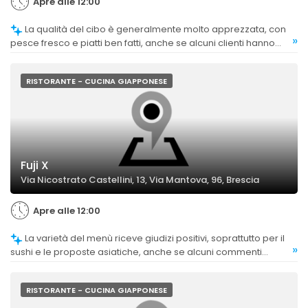
Apre alle 12:00
La qualità del cibo è generalmente molto apprezzata, con
»
pesce fresco e piatti ben fatti, anche se alcuni clienti hanno
notato alcune imperfezioni nei gamberi e nelle portate.
RISTORANTE - CUCINA GIAPPONESE
Fuji X
Via Nicostrato Castellini, 13, Via Mantova, 96, Brescia
Apre alle 12:00
La varietà del menù riceve giudizi positivi, soprattutto per il
»
sushi e le proposte asiatiche, anche se alcuni commenti
segnalano una scelta limitata, specialmente a pranzo.
RISTORANTE - CUCINA GIAPPONESE