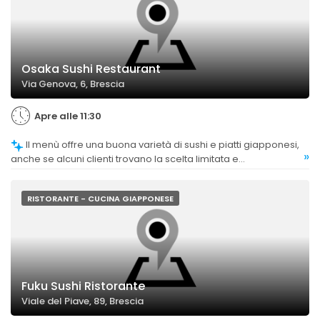
Osaka Sushi Restaurant
Via Genova, 6, Brescia
Apre alle 11:30
Il menù offre una buona varietà di sushi e piatti giapponesi,
»
anche se alcuni clienti trovano la scelta limitata e
suggeriscono l'aggiunta di nuove proposte per rinnovare
l'offerta.
RISTORANTE - CUCINA GIAPPONESE
Fuku Sushi Ristorante
Viale del Piave, 89, Brescia