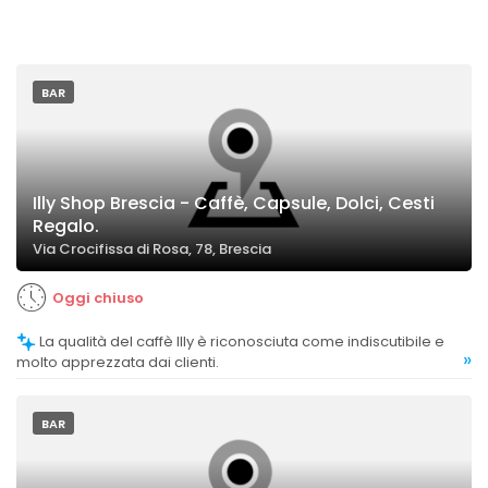
BAR
Illy Shop Brescia - Caffè, Capsule, Dolci, Cesti
Regalo.
Via Crocifissa di Rosa, 78, Brescia
Oggi chiuso
La qualità del caffè Illy è riconosciuta come indiscutibile e
»
molto apprezzata dai clienti.
BAR