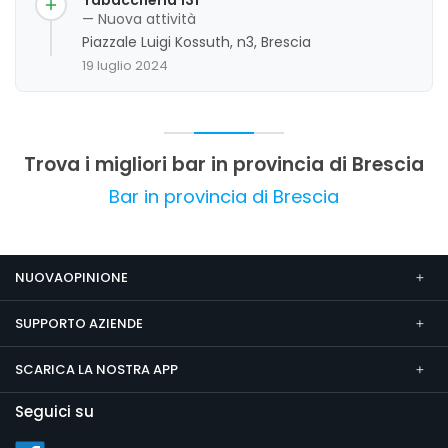
abbondanti e un servizio rapido e disponibile.
— Nuova attività
L'ambiente, seppur con caratteristiche retrò, si
Piazzale Luigi Kossuth, n3, Brescia
presenta pulito e accogliente, ideale per pranzi
19 luglio 2024
di lavoro e pause rilassanti. Non sono stati
rilevati aspetti critici significativi, confermando la
buona reputazione del locale.
Trova i migliori bar in provincia di Brescia
Bar in provincia di Brescia
NUOVAOPINIONE
SUPPORTO AZIENDE
SCARICA LA NOSTRA APP
Seguici su