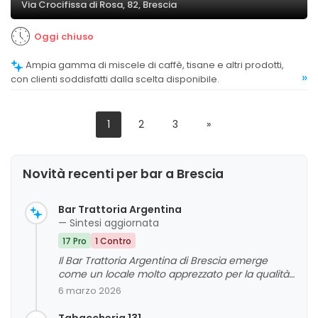
Via Crocifissa di Rosa, 82, Brescia
Oggi chiuso
Ampia gamma di miscele di caffè, tisane e altri prodotti,
»
con clienti soddisfatti dalla scelta disponibile.
1
2
3
»
Novità recenti per bar a Brescia
Bar Trattoria Argentina
— Sintesi aggiornata
17 Pro
1 Contro
Il Bar Trattoria Argentina di Brescia emerge
come un locale molto apprezzato per la qualità
del cibo, l'atmosfera familiare e la cortesia del
6 marzo 2026
personale. I clienti evidenziano un rapporto
qualità-prezzo favorevole, con porzioni
Tabaccheria 131