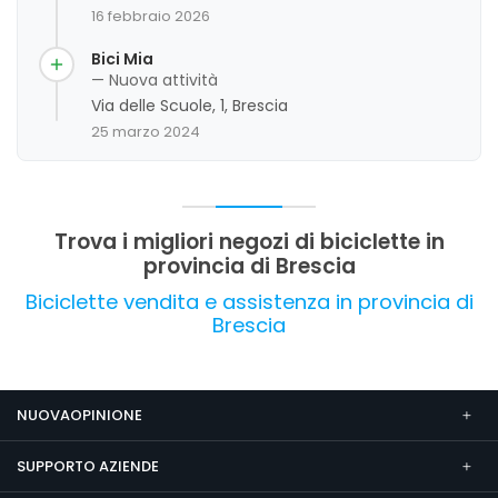
team di personale molto disponibile,
16 febbraio 2026
professionale e cordiale, capace di offrire un
servizio di alta qualità e un ambiente familiare. I
Bici Mia
clienti apprezzano la competenza tecnica, la
— Nuova attività
cortesia e la passione dimostrata, oltre alla
Via delle Scuole, 1, Brescia
capacità di risolvere prontamente eventuali
25 marzo 2024
problematiche. La valutazione complessiva è
molto positiva, con alcuni commenti che
evidenziano anche l'attenzione al cliente e
l'ottimo rapporto qualità-prezzo.
Trova i migliori negozi di biciclette in
provincia di Brescia
Biciclette vendita e assistenza in provincia di
Brescia
NUOVAOPINIONE
SUPPORTO AZIENDE