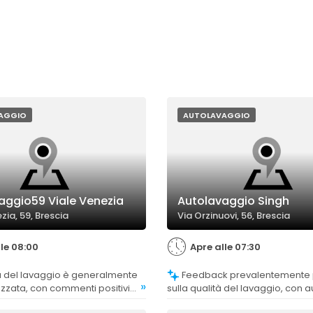
AGGIO
AUTOLAVAGGIO
aggio59 Viale Venezia
Autolavaggio Singh
zia, 59, Brescia
Via Orzinuovi, 56, Brescia
lle 08:00
Apre alle 07:30
Feedback prevalentemente positivi
»
zzata, con commenti positivi
sulla qualità del lavaggio, con au
 efficace e dettagliata, anche
molto pulite e profumate, anch