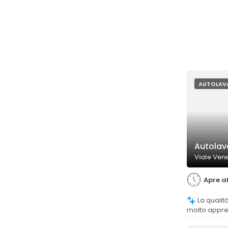
AUTOLAV
Autolav
Viale Vene
Apre a
La qualità del lavaggio è generalmente
molto appre
sulla pulizia