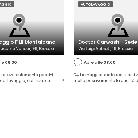
AGGIO
AUTOLAVAGGIO
aggio F.Lli Montalbano
Doctor Carwash - Sede
iacomo Vender, 96, Brescia
Via Luigi Abbiati, 16, Brescia
lle 09:00
Apre alle 08:00
La maggior parte dei clienti valuta
»
 del lavaggio, con risultati
molto positivamente la qualità d
 auto tornate come nuove.
lavaggio, ritenendola eccellente 
professionale, con risultati sem
soddisfacenti e auto che escono
lucide.