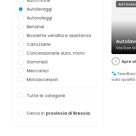
Autofficine
AUTOLAV
Autolavaggi
Autonoleggi
Benzinai
Biciclette vendita e assistenza
Autolav
Carrozzerie
Via Don G
Concessionarie auto, moto
Apre a
Gommisti
Meccanici
Feedback prevalentemente positivi
Motoaccessori
sulla qualità
eccellenti e
Tutte le categorie
Cerca in
provincia di Brescia