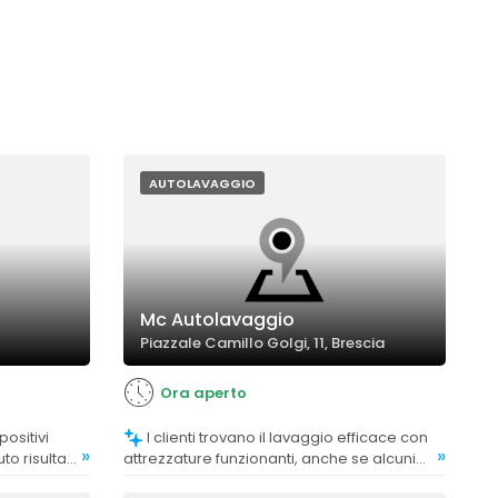
AUTOLAVAGGIO
Mc Autolavaggio
Piazzale Camillo Golgi, 11, Brescia
Ora aperto
I clienti trovano il lavaggio efficace con
»
»
to risultate
attrezzature funzionanti, anche se alcuni
e dopo
commenti segnalano poca schiuma e