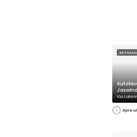
AUTOLAV
Autolav
Jaswind
Via Labirin
Apre al