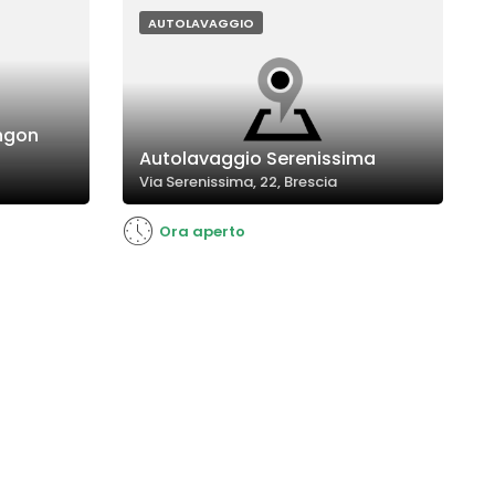
durata limitata dell'acqua calda. La qualità
complessiva del lavaggio è percepita
AUTOLAVAGGIO
come buona, con margini di
miglioramento nelle prestazioni di alcuni
strumenti.
ngon
Autolavaggio Serenissima
Via Serenissima, 22, Brescia
Ora aperto