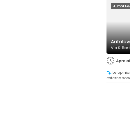
su macchie d
AUTOLAV
Autolav
Via S. Bar
Apre a
Le opinioni sulla pulizia interna ed
esterna son
anche se alc
sporco non r
come vetri o