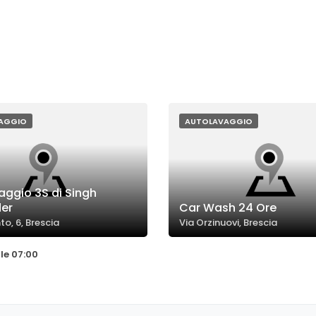
AGGIO
AUTOLAVAGGIO
aggio 3S di Singh
er
Car Wash 24 Ore
to, 6, Brescia
Via Orzinuovi, Brescia
le 07:00