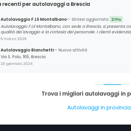
 recenti per autolavaggi a Brescia
Autolavaggio F.Lli Montalbano
— Sintesi aggiornata
21 Pro
Autolavaggio F.Lli Montalbano, con sede a Brescia, si presenta co
qualità del lavaggio e la cortesia del personale. I clienti evidenzi
esigenze, con risultati di alta qualità che spesso superano le aspe
5 marzo 2026
rapporto qualità-prezzo e nella cura dei dettagli, rendendo questa
autolavaggio di livello.
Autolavaggio Bianchetti
— Nuova attività
Via S. Polo, 165, Brescia
20 gennaio 2024
Trova i migliori autolavaggi in 
Autolavaggi in provincia