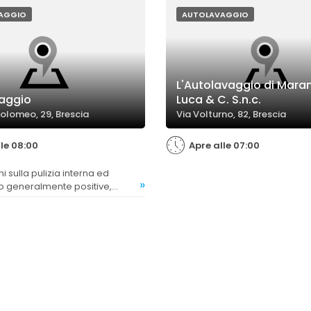
ifficili da rimuovere.
diversi giorni.
AGGIO
AUTOLAVAGGIO
L'Autolavaggio di Mara
aggio
Luca & C. S.n.c.
tolomeo, 29, Brescia
Via Volturno, 82, Brescia
lle 08:00
Apre alle 07:00
»
o generalmente positive,
uni clienti hanno riscontrato
imosso o dettagli trascurati,
 plastiche.