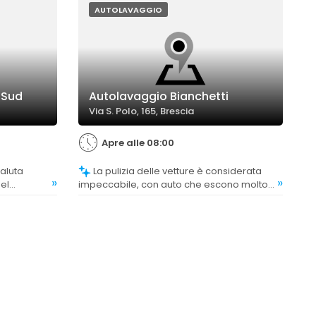
AUTOLAVAGGIO
 Sud
Autolavaggio Bianchetti
Via S. Polo, 165, Brescia
Apre alle 08:00
La pulizia delle vetture è considerata
»
»
el
impeccabile, con auto che escono molto
e di livello
pulite e asciugate, soddisfacendo le
pre
aspettative della clientela.
 pulite e