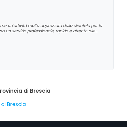
me un'attività molto apprezzata dalla clientela per la
ano un servizio professionale, rapido e attento alle
ttative. La soddisfazione generale si riflette anche nel
 attività una scelta affidabile per chi cerca un
provincia di Brescia
 di Brescia