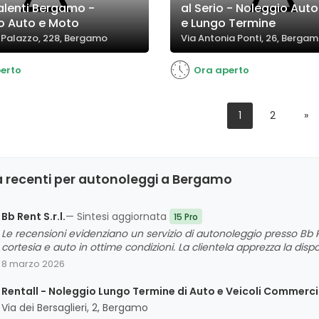
lenti Bergamo -
al Serio - Noleggio Auto
o Auto e Moto
e Lungo Termine
 Palazzo, 228, Bergamo
Via Antonia Ponti, 26, Berga
erto
Ora aperto
1
2
»
à recenti per autonoleggi a Bergamo
Bb Rent S.r.l.
— Sintesi aggiornata
15 Pro
Le recensioni evidenziano un servizio di autonoleggio presso Bb Re
cortesia e auto in ottime condizioni. La clientela apprezza la disponib
veicoli offerti. Non sono emerse criticità significative, e il giudiz
8 marzo 2026
apprezzamento per la qualità e l'affidabilità dell'attività.
Rentall - Noleggio Lungo Termine di Auto e Veicoli Commerci
Via dei Bersaglieri, 2, Bergamo