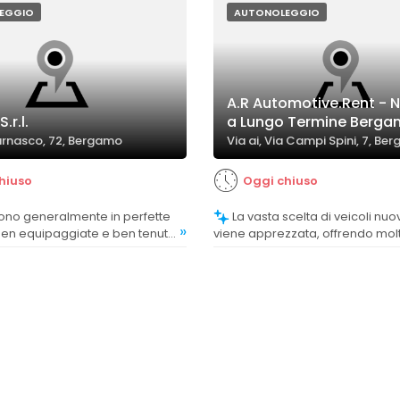
EGGIO
AUTONOLEGGIO
A.R Automotive.Rent - 
.r.l.
a Lungo Termine Berg
urnasco, 72, Bergamo
Via ai, Via Campi Spini, 7, Be
hiuso
Oggi chiuso
La vasta scelta di veicoli nuovi e usati
»
ben equipaggiate e ben tenute,
viene apprezzata, offrendo mol
o le aspettative della
alternative ai clienti.