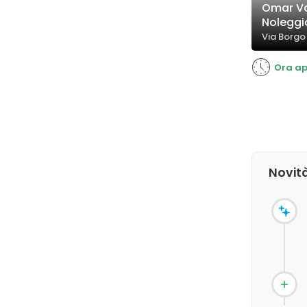
Omar Va
Noleggi
Via Borgo
Ora ap
Novit