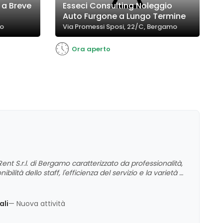
 a Breve
Esseci Consulting Noleggio
Auto Furgone a Lungo Termine
mo
Via Promessi Sposi, 22/C, Bergamo
Ora aperto
nt S.r.l. di Bergamo caratterizzato da professionalità,
ilità dello staff, l'efficienza del servizio e la varietà di
io complessivo è molto positivo, con un forte
ali
— Nuova attività