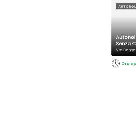
tecnologica
ci sono stat
AUTONOL
sporche o co
Autonol
Senza C
Via Borgo
Ora ap