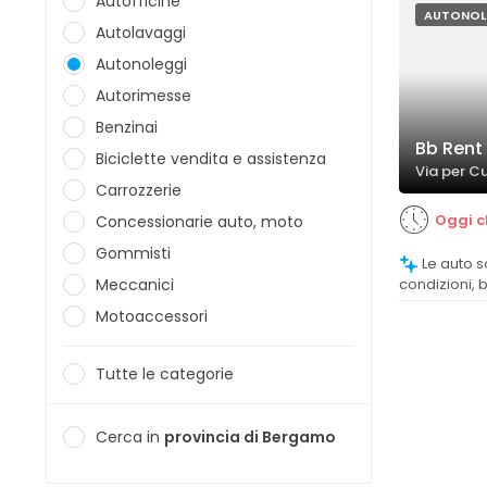
Autofficine
AUTONOL
Autolavaggi
Autonoleggi
Autorimesse
Benzinai
Bb Rent S
Biciclette vendita e assistenza
Via per C
Carrozzerie
Oggi c
Concessionarie auto, moto
Gommisti
Le auto sono generalmente in perfette
Meccanici
condizioni, 
soddisfacend
Motoaccessori
clientela.
Tutte le categorie
Cerca in
provincia di Bergamo