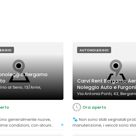
EGGIO
AUTONOLEGGIO
tonoleggio Bergamo
to
Carvi Rent Bergamo Ae
Noleggio Auto e Furgoni
rio al Serio, 13/Arrivi,
Via Antonia Ponti, 42, Berga
erto
Ora aperto
Non sono stati segnalati problemi di
»
ttime condizioni, con alcuni
manutenzione, i veicoli sono stati
itivi sulla dotazione
come ben mantenuti e affidabili