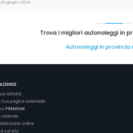
20 giugno 2024
Trova i migliori autonoleggi in 
Autonoleggi in provincia
AZIENDE
tua attività
a tua pagina aziendale
ano
PREMIUM
e aziende
bblicitarie online
tà sul sito