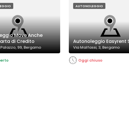
 come Apple CarPlay. Tuttavia,
i casi di vetture leggermente
EGGIO
AUTONOLEGGIO
n problemi di rifornimento.
eggio Move Anche
arta di Credito
Autonoleggio Easyrent S.
 Palazzo, 99, Bergamo
Via Malfassi, 3, Bergamo
erto
Oggi chiuso