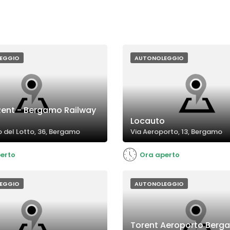
EGGIO
AUTONOLEGGIO
 Rent - Bergamo Railway
Locauto
o del Lotto, 36, Bergamo
Via Aeroporto, 13, Bergamo
erto
Ora aperto
EGGIO
AUTONOLEGGIO
Torent Aeroporto Berg