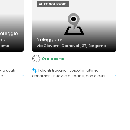
AUTONOLEGGIO
Noleggio
amo
Noleggiare
rgamo
Via Giovanni Carnovali, 37, Bergamo
Ora aperto
I clienti trovano i veicoli in ottime
»
»
te
condizioni, nuovi e affidabili, con alcuni
commenti positivi sulla qualità e lo stato
dei mezzi.