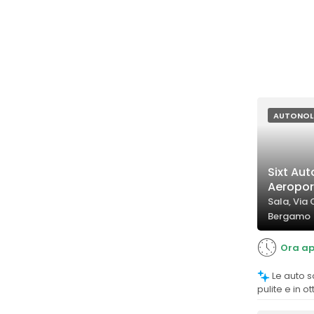
AUTONOL
Sixt Au
Aeropor
Sala, Via O
Bergamo
Ora ap
Le auto sono generalmente nuove,
pulite e in o
feedback pos