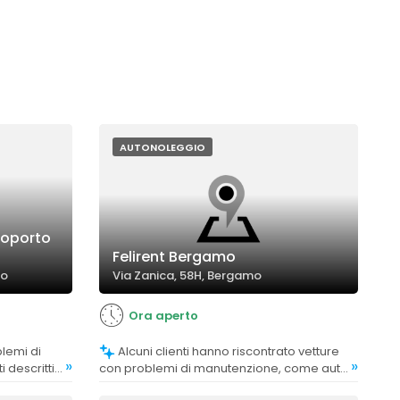
AUTONOLEGGIO
roporto
Felirent Bergamo
mo
Via Zanica, 58H, Bergamo
Ora aperto
Alcuni clienti hanno riscontrato vetture
»
»
 descritti
con problemi di manutenzione, come auto
.
con km elevati o scarsa cura nella