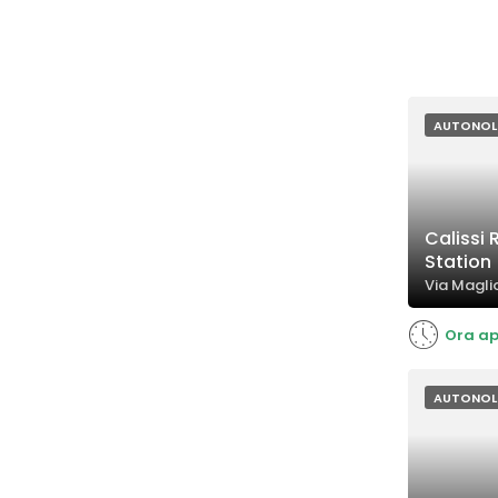
AUTONOL
Calissi
Station
Via Magli
Ora ap
AUTONOL