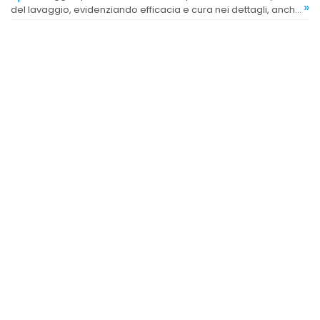
»
del lavaggio, evidenziando efficacia e cura nei dettagli, anche
se alcuni riscontrano problemi con l'asciugatura e la pulizia
dei rulli.