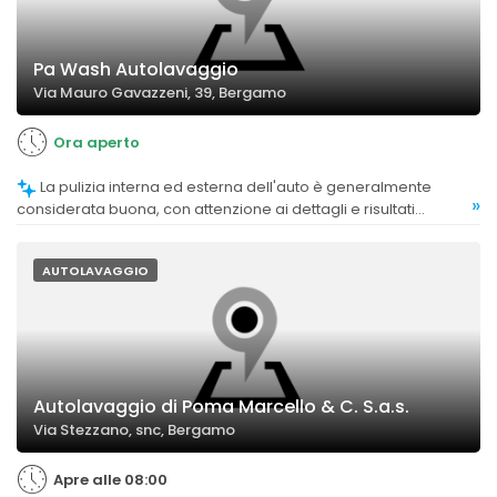
Pa Wash Autolavaggio
Via Mauro Gavazzeni, 39, Bergamo
Ora aperto
La pulizia interna ed esterna dell'auto è generalmente
»
considerata buona, con attenzione ai dettagli e risultati
soddisfacenti, anche se alcuni clienti notano sporco residuo
dopo il lavaggio.
AUTOLAVAGGIO
Autolavaggio di Poma Marcello & C. S.a.s.
Via Stezzano, snc, Bergamo
Apre alle 08:00