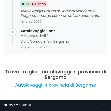
11 Pro
6 Contro
Autolavaggio Conad di Dhaliwal Mandeep a
Bergamo emerge come un'attività apprezzata
per il rapporto qualità-prezzo e la cortesia del
1 marzo 2026
personale. I clienti evidenziano un servizio
generalmente rapido e conveniente, anche se
Autolavaggio Bonzi
alcuni commenti segnalano criticità nella cura
— Nuova attività
dell'interno e nella precisione del lavaggio. Nel
Via F. Corridoni, 37, Bergamo
complesso, l'attività si distingue per l'efficienza e
20 gennaio 2024
l'attenzione alle esigenze della clientela, con
margini di miglioramento nella qualità della
pulizia interna.
Trova i migliori autolavaggi in provincia di
Bergamo
Autolavaggi in provincia di Bergamo
NUOVAOPINIONE