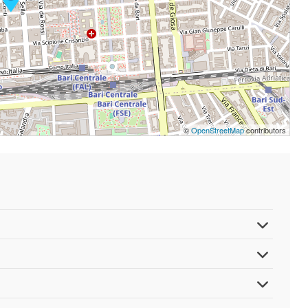
©
OpenStreetMap
contributors