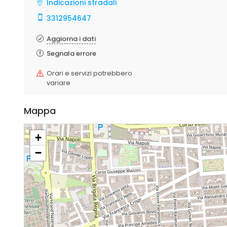
Indicazioni stradali
3312954647
Aggiorna i dati
Segnala errore
Orari e servizi potrebbero
variare
Mappa
+
−