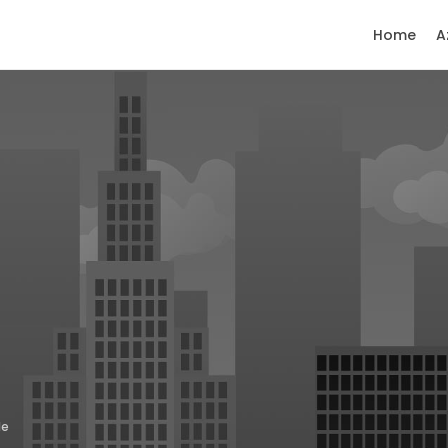
Home
A
le