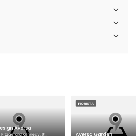
FIORISTA
esign Aversa
Aversa Garden
 Fitzgerald Kennedy, 91,