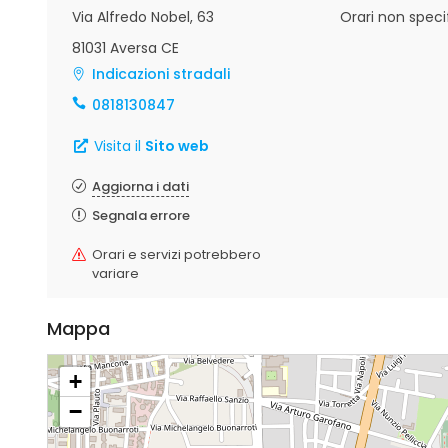
Via Alfredo Nobel, 63
Orari non specif
81031 Aversa CE
Indicazioni stradali
0818130847
Visita il
Sito web
Aggiorna i dati
Segnala errore
Orari e servizi potrebbero
variare
Mappa
+
−