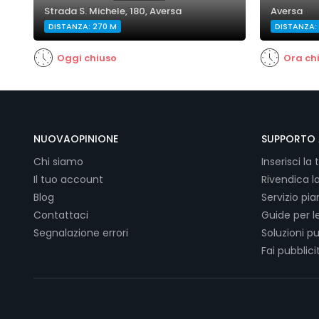
Strada S. Michele, 180, Aversa
Aversa
DISTANZA: 270 M
DISTANZA:
Oggi chiuso
Ora ch
NUOVAOPINIONE
SUPPORTO 
Chi siamo
Inserisci la 
Il tuo account
Rivendica l
Blog
Servizio pi
Contattaci
Guide per l
Segnalazione errori
Soluzioni pu
Fai pubblici