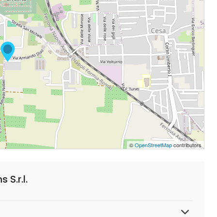
©
OpenStreetMap
contributors
S.r.l.