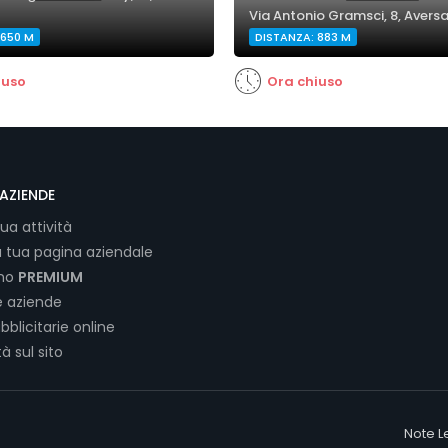
Via Antonio Gramsci, 8, Avers
 650 M
DISTANZA: 883 M
iuso
Ora chiuso
AZIENDE
tua attività
a tua pagina aziendale
ano
PREMIUM
e aziende
bblicitarie online
tà sul sito
Note L