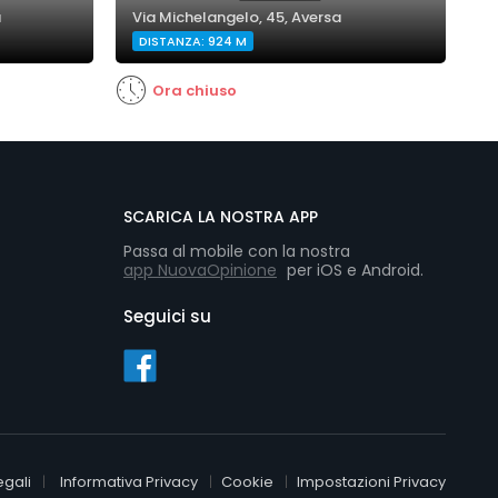
a
Via Michelangelo, 45, Aversa
V
DISTANZA: 924 M
D
Ora chiuso
SCARICA LA NOSTRA APP
Passa al mobile con la nostra
app NuovaOpinione
per iOS e Android.
Seguici su
egali
Informativa Privacy
Cookie
Impostazioni Privacy