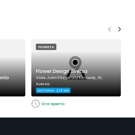
FIORISTA
Flower Design Aversa
onio
O
Viale John Fitzgerald Kennedy, 91,
Aversa
S
DISTANZA: 2,14 KM
Ora aperto