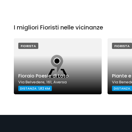
I migliori Fioristi nelle vicinanze
FIORISTA
FIORISTA
Fioraio Poesie di Loto
Piante e 
Via Belvedere, 161, Aversa
Via Benede
DISTANZA: 1,82 KM
DISTANZA: 