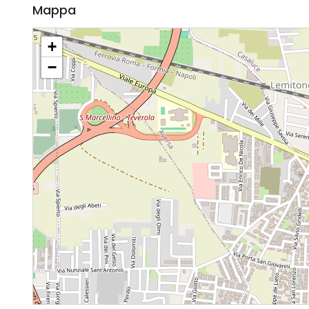
Mappa
+
−