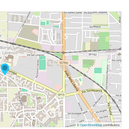
©
OpenStreetMap
contributors