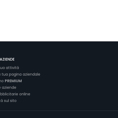
AZIENDE
tua attività
a tua pagina aziendale
ano
PREMIUM
e aziende
bblicitarie online
tà sul sito