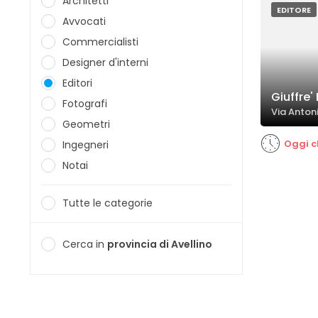
Architetti
EDITORE
Avvocati
Commercialisti
Designer d'interni
Editori
Giuffre'
Fotografi
Via Antoni
Geometri
Oggi c
Ingegneri
Notai
Tutte le categorie
Cerca in
provincia di Avellino