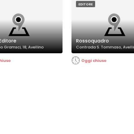
EDITORE
 Editore
Rossoquadro
o Gramsci, 18, Avellino
Contrada S. Tommaso, Avell
hiuso
Oggi chiuso