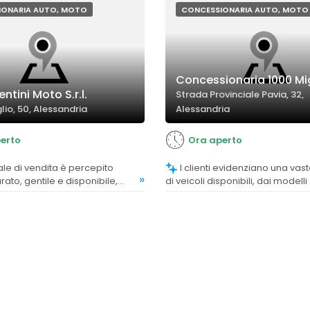
IONARIA AUTO, MOTO
CONCESSIONARIA AUTO, MOTO
Concessionaria 1000 Mi
ntini Moto S.r.l.
Strada Provinciale Pavia, 32,
lio, 50, Alessandria
Alessandria
erto
Ora aperto
I clienti evidenziano una vasta gamma
»
to, gentile e disponibile,
di veicoli disponibili, dai modelli 
rire consigli utili e un servizio
berline di lusso, presentati in m
impeccabile.