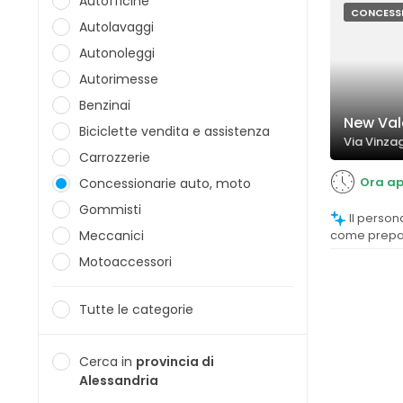
Autofficine
CONCESS
Autolavaggi
Autonoleggi
Autorimesse
Benzinai
New Vale
Biciclette vendita e assistenza
Via Vinzag
Carrozzerie
Ora ap
Concessionarie auto, moto
Gommisti
Il personale di vendita è percepito
Meccanici
come prepara
capace di off
Motoaccessori
cortese.
Tutte le categorie
Cerca in
provincia di
Alessandria