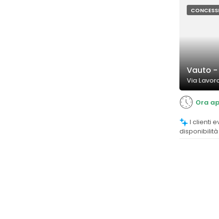
contribuend
positiva.
CONCESS
Vauto -
Via Lavoro
Ora ap
I clienti evidenziano una buona
disponibilità
attenzione a