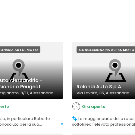
IONARIA AUTO, MOTO
CONCESSIONARIA AUTO, MOTO
uto Alessandria -
ionario Peugeot
Rolandi Auto S.p.A.
rtigianato, 9/11, Alessandria
Via Lavoro, 35, Alessandria
erto
Ora aperto
La maggior parte delle recensioni
»
onosciuto per la sua
sottolinea l'elevata professional
cortesia e disponibilità,
preparazione e disponibilità de