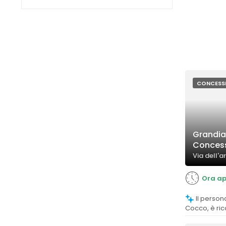
CONCESS
Grandia
Concess
Via dell'a
Ora ap
Il personale, in particolare Roberto
Cocco, è ric
competenza, 