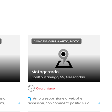
CONCESSIONARIA AUTO, MOTO
Motogerardo
Spalto Marengo, 55, Alessandria
Ora chiuso
Ampia esposizione di veicoli e
»
»
ità,
accessori, con commenti positivi sulla
l personale
disponibilità e l'ordine degli spazi.