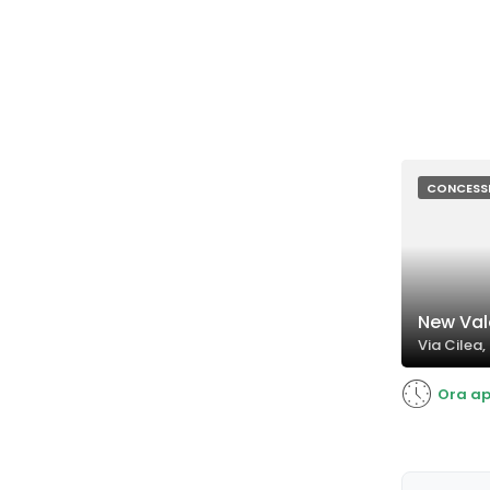
CONCESS
New Vale
Via Cilea,
Ora ap