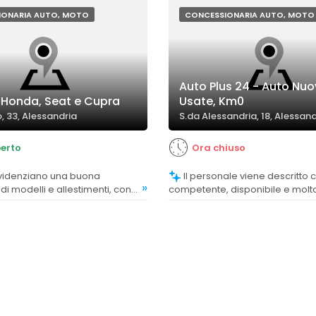
o a un'esperienza di acquisto
di vendita, in particolare di Edo
William e Valerio.
IONARIA AUTO, MOTO
CONCESSIONARIA AUTO, MOTO
Auto Plus 24 - Auto Nuo
 Honda, Seat e Cupra
Usate, Km0
, 33, Alessandria
S.da Alessandria, 18, Alessand
erto
Ora chiuso
Il personale viene descritto come
»
 di modelli e allestimenti, con
competente, disponibile e molt
lle esigenze specifiche.
professionale, capace di seguire 
con attenzione e cortesia.