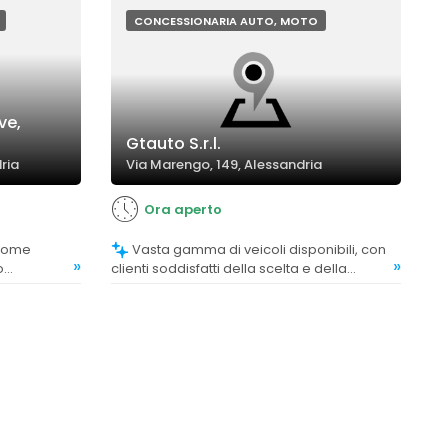
ardo,
CONCESSIONARIA AUTO, MOTO
ve,
Gtauto S.r.l.
ria
Via Marengo, 149, Alessandria
Ora aperto
Vasta gamma di veicoli disponibili, con
»
»
o
clienti soddisfatti della scelta e della
i clienti
tecnologia offerta.