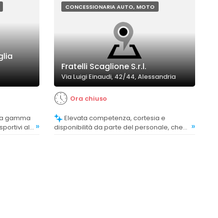
CONCESSIONARIA AUTO, MOTO
glia
Fratelli Scaglione S.r.l.
Via Luigi Einaudi, 42/44, Alessandria
Ora chiuso
Elevata competenza, cortesia e
»
»
sportivi alle
disponibilità da parte del personale, che
odo
segue il cliente in ogni fase.