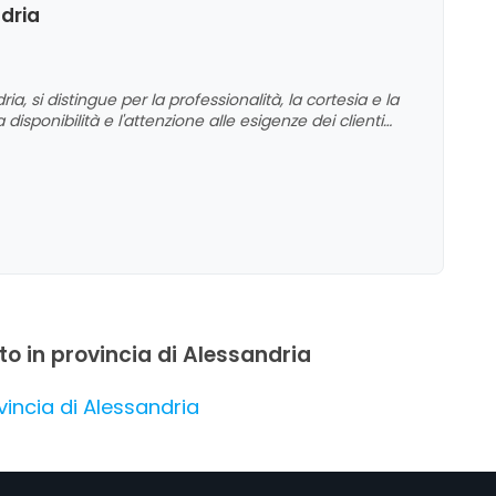
dria
, si distingue per la professionalità, la cortesia e la
isponibilità e l'attenzione alle esigenze dei clienti
ssistenza e l'ampia scelta di prodotti. I clienti
negozio che online, con consegne puntuali e un
o riguarda la comunicazione delle certificazioni
to in provincia di Alessandria
incia di Alessandria